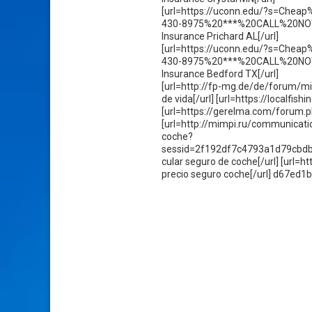
[url=https://uconn.edu/?s=Ch
430-8975%20***%20CALL%20NO
Insurance Prichard AL[/url]
[url=https://uconn.edu/?s=Ch
430-8975%20***%20CALL%20NO
Insurance Bedford TX[/url]
[url=http://fp-mg.de/de/forum/
de vida[/url] [url=https://localfi
[url=https://gerelma.com/forum.p
[url=http://mimpi.ru/communica
coche?
sessid=2f192df7c4793a1d79cb
cular seguro de coche[/url] [url
precio seguro coche[/url] d67ed1b