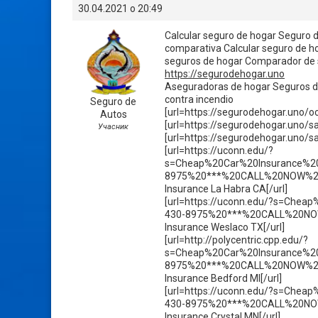
30.04.2021 о 20:49
Calcular seguro de hogar Seguro d
comparativa Calcular seguro de h
seguros de hogar Comparador de 
https://segurodehogar.uno
Aseguradoras de hogar Seguros d
contra incendio
Seguro de
[url=https://segurodehogar.uno/oca
Autos
[url=https://segurodehogar.uno/s
Учасник
[url=https://segurodehogar.uno/s
[url=https://uconn.edu/?
s=Cheap%20Car%20Insurance%
8975%20***%20CALL%20NOW%20
Insurance La Habra CA[/url]
[url=https://uconn.edu/?s=Ch
430-8975%20***%20CALL%20NO
Insurance Weslaco TX[/url]
[url=http://polycentric.cpp.edu/?
s=Cheap%20Car%20Insurance%2
8975%20***%20CALL%20NOW%20
Insurance Bedford MI[/url]
[url=https://uconn.edu/?s=Ch
430-8975%20***%20CALL%20NO
Insurance Crystal MN[/url]