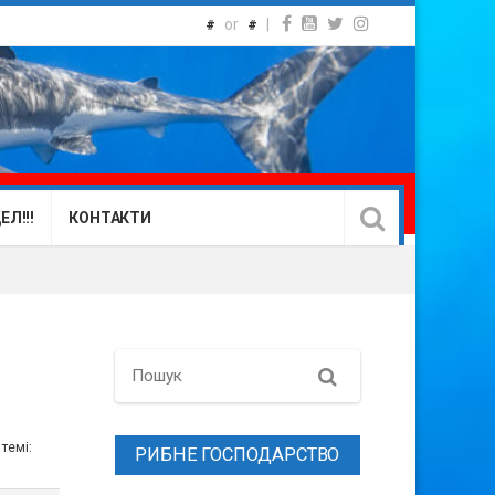
or
|
#
#
Л!!!
КОНТАКТИ
Search
 темі:
РИБНЕ ГОСПОДАРСТВО