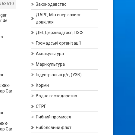
#63610
Законодавство
ДАРГ, Мін.енер.захист
ogar
r de
довкілля
ДЕІ, Держводгосп, ПЗФ
ro
Громадські організації
Аквакультура
Марикультура
ar
Індустріальні р/г, (УЗВ)
Корми
0888-
ap Car
Водне господарство
СТРГ
ar
Рибний промисел
888-
Риболовний флот
ap Car