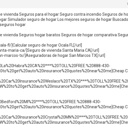
e vivienda Seguros para el hogar Seguro contra incendio Seguros de h
ogar Simulador seguro de hogar Los mejores seguros de hogar Buscado
seguros hogar
e vivienda Seguros hogar baratos Seguros de hogar comparativa Segu
la-fl/]Calcular seguro de hogar Ocala FL[/url]
anta-maria-ca/]Seguro de vivienda Santa Maria CA[/url]
an-marcos-tx/]Aseguradoras de hogar San Marcos TX[/url]
20La%20Habra%20CA%20***%20TOLL%20FREE:%20888-430-
to%20get%20auto%20insurance%20quotes%20near%20me]Cheap C
eap%20Car%20Insurance%20Weslaco%20TX%20***%20TOLL%20FREE:%2
W%20to%20get%20auto%20insurance%20quotes%20near%20me]Che
0Bedford%20MI%20***%20TOLL%20FREE:%20888-430-
to%20get%20auto%20insurance%20quotes%20near%20me]Cheap C
eap%20Car%20Insurance%20Crystal%20MN%20***%20TOLL%20FREE:%20
W%20to%20get%20auto%20insurance%20quotes%20near%20me]Che