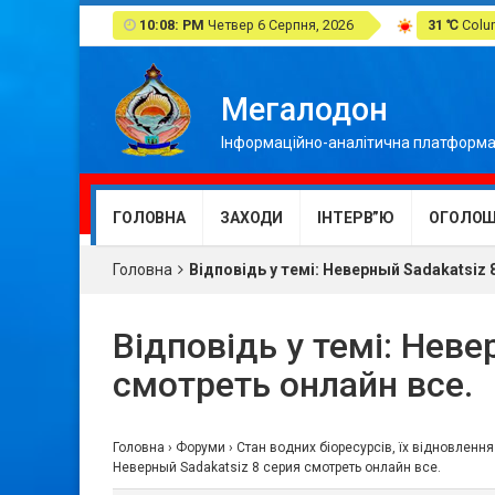
10:08: PM
Четвер 6 Серпня, 2026
31 ℃
Colum
Мегалодон
Інформаційно-аналітична платформа
ГОЛОВНА
ЗАХОДИ
ІНТЕРВ”Ю
ОГОЛОШ
Головна
Відповідь у темі: Неверный Sadakatsiz 
Відповідь у темі: Неве
смотреть онлайн все.
Головна
›
Форуми
›
Стан водних біоресурсів, їх відновлення
Неверный Sadakatsiz 8 серия смотреть онлайн все.