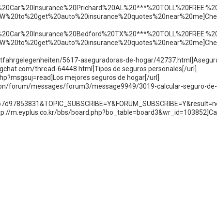
eap%20Car%20Insurance%20Prichard%20AL%20***%20TOLL%20FREE:%2
W%20to%20get%20auto%20insurance%20quotes%20near%20me]Che
eap%20Car%20Insurance%20Bedford%20TX%20***%20TOLL%20FREE:%2
W%20to%20get%20auto%20insurance%20quotes%20near%20me]Che
mitfahrgelegenheiten/5617-aseguradoras-de-hogar/42737.html]Asegur
shingchat.com/thread-64448.html]Tipos de seguros personales[/url]
hp?msgsuj=read]Los mejores seguros de hogar[/url]
tion/forum/messages/forum3/message9949/3019-calcular-seguro-de-
db7d97853831&TOPIC_SUBSCRIBE=Y&FORUM_SUBSCRIBE=Y&result=n
=http://m.eyplus.co.kr/bbs/board.php?bo_table=board3&wr_id=103852]Ca