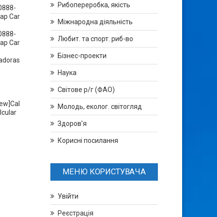
Рибопереробка, якість
0888-
ap Car
Міжнародна діяльність
0888-
Любит. та спорт. риб-во
ap Car
Бізнес-проекти
adoras
Наука
Світове р/г (ФАО)
ew]Cal
Молодь, еколог. світогляд
lcular
Здоров’я
Корисні посилання
МЕНЮ КОРИСТУВАЧА
Увійти
Реєстрація