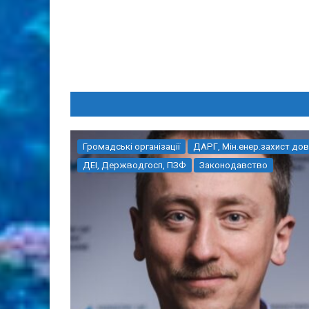
Громадські організації
ДАРГ, Мін.енер.захист дов
ДЕІ, Держводгосп, ПЗФ
Законодавство