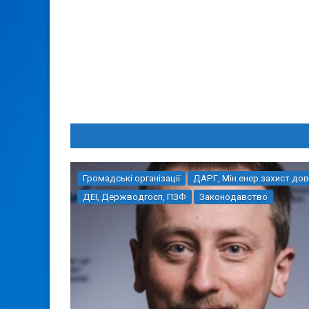
Громадські організації
ДАРГ, Мін.енер.захист дов
ДЕІ, Держводгосп, ПЗФ
Законодавство