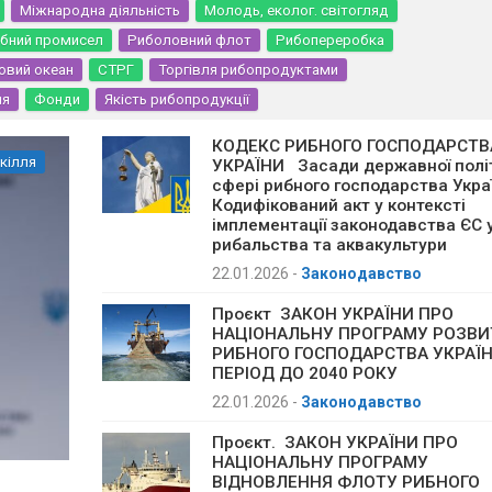
Міжнародна діяльність
Молодь, еколог. світогляд
бний промисел
Риболовний флот
Рибопереробка
овий океан
СТРГ
Торгівля рибопродуктами
ня
Фонди
Якість рибопродукції
КОДЕКС РИБНОГО ГОСПОДАРСТВ
кілля
УКРАЇНИ Засади державної полі
сфері рибного господарства Укра
Кодифікований акт у контексті
імплементації законодавства ЄС 
рибальства та аквакультури
22.01.2026
-
Законодавство
Проєкт ЗАКОН УКРАЇНИ ПРО
НАЦІОНАЛЬНУ ПРОГРАМУ РОЗВИ
РИБНОГО ГОСПОДАРСТВА УКРАЇН
ПЕРІОД ДО 2040 РОКУ
22.01.2026
-
Законодавство
Проєкт. ЗАКОН УКРАЇНИ ПРО
НАЦІОНАЛЬНУ ПРОГРАМУ
ВІДНОВЛЕННЯ ФЛОТУ РИБНОГО