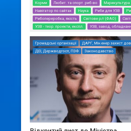
Корми
Любит. та спорт. риб-во
Марикультура
Навігатор по сайтах
Наука
Риби для УЗВ
Ри
Рибопереробка, якість
Світове р/г (ФАО)
Світ
УЗВ - теор. проекти, експл.
УЗВ, завод, обладнан
Громадські організації
ДАРГ, Мін.енер.захист дов
ДЕІ, Держводгосп, ПЗФ
Законодавство
Відкритий лист до Міністра