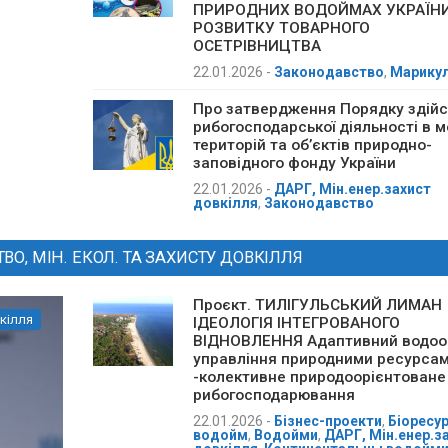
ПРИРОДНИХ ВОДОЙМАХ УКРАЇНИ
РОЗВИТКУ ТОВАРНОГО
ОСЕТРІВНИЦТВА
22.01.2026
-
Законодавство
,
Марикул
Про затвердження Порядку здій
рибогосподарської діяльності в 
територій та об’єктів природно-
заповідного фонду України
22.01.2026
-
ДАРГ, Мін.енер.захист
довкілля
,
Законодавство
О, МІН. ЕКОЛ. ТА ЗАХИСТУ ДОВКІЛЛЯ
Проєкт. ТИЛІГУЛЬСЬКИЙ ЛИМАН
кілля
ІДЕОЛОГІЯ ІНТЕГРОВАНОГО
ВІДНОВЛЕННЯ Адаптивний водоо
управління природними ресурса
-колективне природоорієнтоване
рибогосподарювання
22.01.2026
-
Бізнес-проекти
,
Біоресу
водойм
,
Водойми
,
ДАРГ, Мін.енер.з