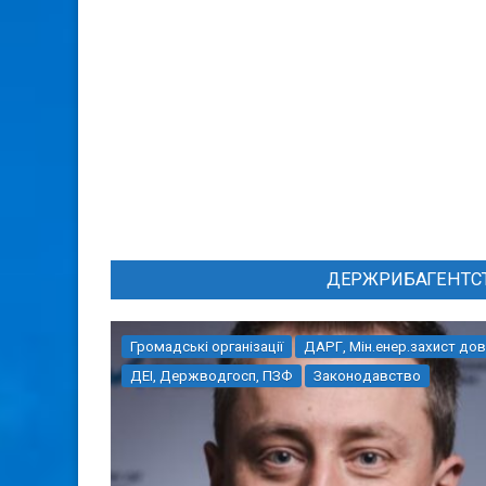
ДЕРЖРИБАГЕНТСТВ
Громадські організації
ДАРГ, Мін.енер.захист дов
ДЕІ, Держводгосп, ПЗФ
Законодавство