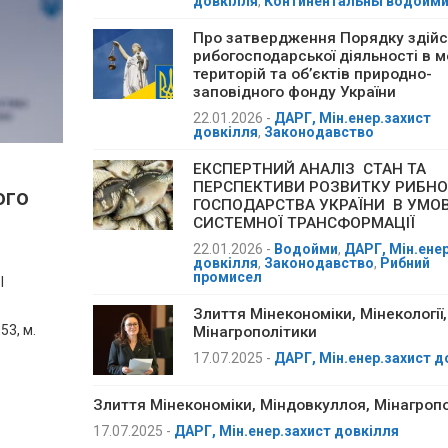
довкілля
,
Континентальны водойм
Про затвердження Порядку здій
рибогосподарської діяльності в 
територій та об’єктів природно-
заповідного фонду України
22.01.2026
-
ДАРГ, Мін.енер.захист
довкілля
,
Законодавство
ЕКСПЕРТНИЙ АНАЛІЗ СТАН ТА
ПЕРСПЕКТИВИ РОЗВИТКУ РИБНО
ого
ГОСПОДАРСТВА УКРАЇНИ В УМО
СИСТЕМНОЇ ТРАНСФОРМАЦІЇ
22.01.2026
-
Водойми
,
ДАРГ, Мін.ене
довкілля
,
Законодавство
,
Рибний
промисел
І
Злиття Мінекономіки, Мінекології,
3, м.
Мінагрополітики
17.07.2025
-
ДАРГ, Мін.енер.захист д
Злиття Мінекономіки, Міндовкуллоя, Мінагроп
17.07.2025
-
ДАРГ, Мін.енер.захист довкілля