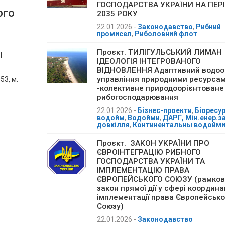
ГОСПОДАРСТВА УКРАЇНИ НА ПЕР
ого
2035 РОКУ
22.01.2026
-
Законодавство
,
Рибний
промисел
,
Риболовний флот
Проєкт. ТИЛІГУЛЬСЬКИЙ ЛИМАН
І
ІДЕОЛОГІЯ ІНТЕГРОВАНОГО
ВІДНОВЛЕННЯ Адаптивний водоо
управління природними ресурса
3, м.
-колективне природоорієнтоване
рибогосподарювання
22.01.2026
-
Бізнес-проекти
,
Біоресу
водойм
,
Водойми
,
ДАРГ, Мін.енер.з
довкілля
,
Континентальны водойм
Проєкт. ЗАКОН УКРАЇНИ ПРО
ЄВРОІНТЕГРАЦІЮ РИБНОГО
ГОСПОДАРСТВА УКРАЇНИ ТА
ІМПЛЕМЕНТАЦІЮ ПРАВА
ЄВРОПЕЙСЬКОГО СОЮЗУ (рамков
закон прямої дії у сфері координац
імплементації права Європейсько
Союзу)
22.01.2026
-
Законодавство