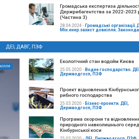
Громадська експертиза діяльност
Держрибагентства за 2022-2023 
(Частина 3)
28.04.2024
-
Громадські організації
,
Мін.енер.захист довкілля
,
Законода
ДЕІ, ДАВГ, ПЗФ
Екологічний стан водойм Києва
кілля
25.05.2020
-
Водне господарство
,
ДЕІ
Держводгосп, ПЗФ
Проект відновлення Кінбурнсько
рибного господарства
25.03.2020
-
Бізнес-проекти
,
ДЕІ,
Держводгосп, ПЗФ
Програма охорони та відновленн
природного навколишнього сере
Кінбурнської коси
25.03.2020
-
ДЕІ, Держводгосп, ПЗФ