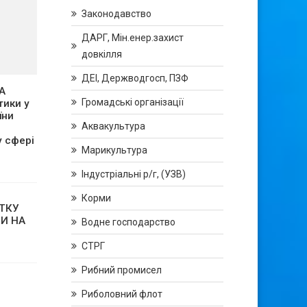
Законодавство
ДАРГ, Мін.енер.захист
довкілля
ДЕІ, Держводгосп, ПЗФ
А
Громадські організації
тики у
їни
Аквакультура
у сфері
Марикультура
Індустріальні р/г, (УЗВ)
Корми
ТКУ
И НА
Водне господарство
СТРГ
Рибний промисел
Риболовний флот