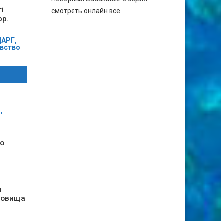
і
смотреть онлайн все.
рр.
ДАРГ,
вство
,
го
я
довища