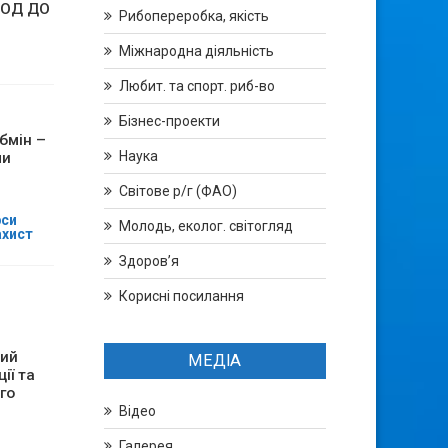
ІОД ДО
Рибопереробка, якість
Міжнародна діяльність
Любит. та спорт. риб-во
Бізнес-проекти
бмін –
Наука
ми
Світове р/г (ФАО)
рси
Молодь, еколог. світогляд
ахист
и
Здоров’я
Корисні посилання
ий
МЕДІА
ії та
го
Відео
Галерея