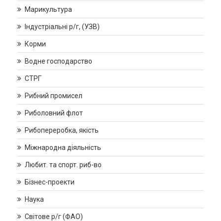
Марикультура
Індустріальні р/г, (УЗВ)
Корми
Водне господарство
СТРГ
Рибний промисел
Риболовний флот
Рибопереробка, якість
Міжнародна діяльність
Любит. та спорт. риб-во
Бізнес-проекти
Наука
Світове р/г (ФАО)