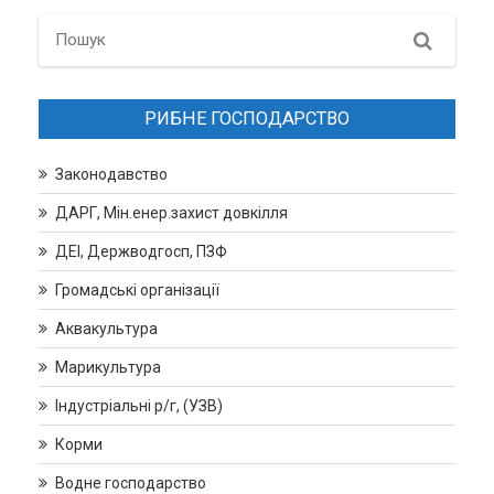
записів
Search
РИБНЕ ГОСПОДАРСТВО
Законодавство
ДАРГ, Мін.енер.захист довкілля
ДЕІ, Держводгосп, ПЗФ
Громадські організації
Аквакультура
Марикультура
Індустріальні р/г, (УЗВ)
Корми
Водне господарство