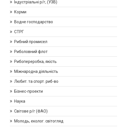
Індустріальні р/г, (УЗВ)
Корми
Водне господарство
СТРГ
Рибний промисел
Риболовний флот
Рибопереробка, якість
Міжнародна діяльність
Любит. та спорт. риб-во
Бізнес-проекти
Наука
Світове р/г (ФАО)
Молодь, еколог. світогляд