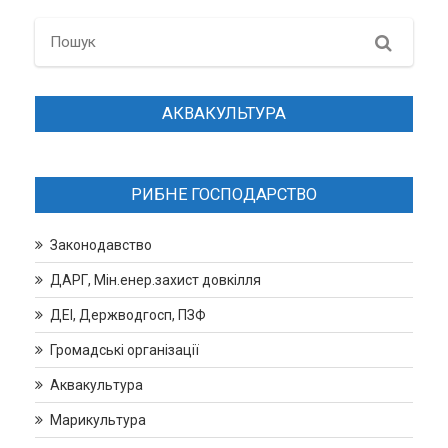
записів
Search
АКВАКУЛЬТУРА
РИБНЕ ГОСПОДАРСТВО
Законодавство
ДАРГ, Мін.енер.захист довкілля
ДЕІ, Держводгосп, ПЗФ
Громадські організації
Аквакультура
Марикультура