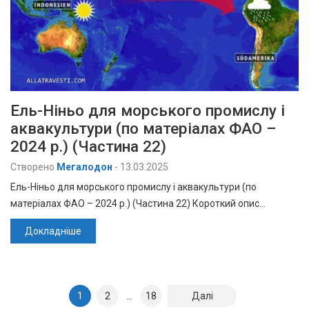
Ель-Ніньо для морського промислу і
аквакультури (по матеріалах ФАО –
2024 р.) (Частина 22)
Створено
Мегалодон
-
13.03.2025
Ель-Ніньо для морського промислу і аквакультури (по
матеріалах ФАО – 2024 р.) (Частина 22) Короткий опис…
Докладніше
Навігація
1
2
…
18
Далі