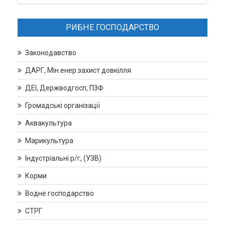
РИБНЕ ГОСПОДАРСТВО
Законодавство
ДАРГ, Мін.енер.захист довкілля
ДЕІ, Держводгосп, ПЗФ
Громадські організації
Аквакультура
Марикультура
Індустріальні р/г, (УЗВ)
Корми
Водне господарство
СТРГ