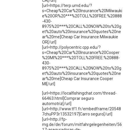
CA[/url]
[url=https://terp.umd.edu/?
s=Cheap%20Car%20Insurance%20Milwauki
e%20OR%20***%20TOLL%20FREE:%20888
-430-
8975%20***%20CALL%20NOW%20to%20g
et%20auto%20insurance%20quotes%20ne
ar%20me]Cheap Car Insurance Milwaukie
OR[/url]
[url=http://polycentric.cpp.edu/?
s=Cheap%20Car%20Insurance%20Cooper
%20MI%20***%20TOLL%20FREE:%20888-
430-
8975%20***%20CALL%20NOW%20to%20g
et%20auto%20insurance%20quotes%20ne
ar%20me]Cheap Car Insurance Cooper
MI[/url]
[url=https://localfishingchat.com/thread-
66463.html]Comprar seguro
automotriz[/url]
[url=http://www.tf1.fr/embedframe/20548
7chuPP3r13532197]Carro seguro[/url]
[url=http://fp-
mg.de/de/forum/mitfahrgelegenheiten/56
17-aseguradoras-de-