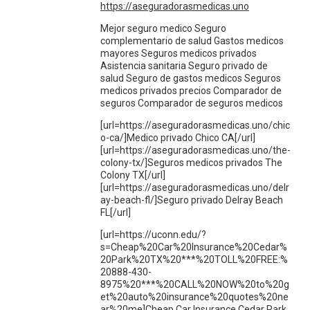
https://aseguradorasmedicas.uno
Mejor seguro medico Seguro
complementario de salud Gastos medicos
mayores Seguros medicos privados
Asistencia sanitaria Seguro privado de
salud Seguro de gastos medicos Seguros
medicos privados precios Comparador de
seguros Comparador de seguros medicos
[url=https://aseguradorasmedicas.uno/chic
o-ca/]Medico privado Chico CA[/url]
[url=https://aseguradorasmedicas.uno/the-
colony-tx/]Seguros medicos privados The
Colony TX[/url]
[url=https://aseguradorasmedicas.uno/delr
ay-beach-fl/]Seguro privado Delray Beach
FL[/url]
[url=https://uconn.edu/?
s=Cheap%20Car%20Insurance%20Cedar%
20Park%20TX%20***%20TOLL%20FREE:%
20888-430-
8975%20***%20CALL%20NOW%20to%20g
et%20auto%20insurance%20quotes%20ne
ar%20me]Cheap Car Insurance Cedar Park