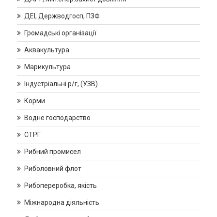
ДЕІ, Держводгосп, ПЗФ
Громадські організації
Аквакультура
Марикультура
Індустріальні р/г, (УЗВ)
Корми
Водне господарство
СТРГ
Рибний промисел
Риболовний флот
Рибопереробка, якість
Міжнародна діяльність