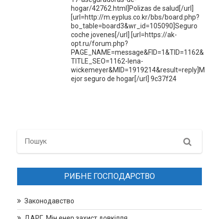
hogar/42762.html]Polizas de salud[/url]
[url=http://m.eyplus.co.kr/bbs/board.php?
bo_table=board3&wr_id=105090]Seguro
coche jovenes[/url] [url=https://ak-
opt.ru/forum.php?
PAGE_NAME=message&FID=1&TID=1162&
TITLE_SEO=1162-lena-
wickemeyer&MID=1919214&result=reply]M
ejor seguro de hogar[/url] 9c37f24
Search
РИБНЕ ГОСПОДАРСТВО
Законодавство
ДАРГ, Мін.енер.захист довкілля