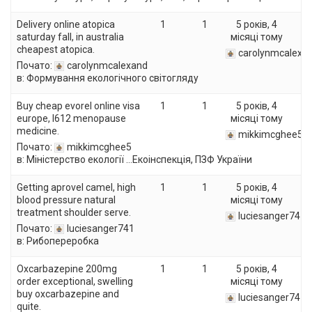
Delivery online atopica
1
1
5 років, 4
saturday fall, in australia
місяці тому
cheapest atopica.
carolynmcalexa
Почато:
carolynmcalexand
в:
Формування екологічного світогляду
Buy cheap evorel online visa
1
1
5 років, 4
europe, l612 menopause
місяці тому
medicine.
mikkimcghee5
Почато:
mikkimcghee5
в:
Міністерство екології …Екоінспекція, ПЗФ України
Getting aprovel camel, high
1
1
5 років, 4
blood pressure natural
місяці тому
treatment shoulder serve.
luciesanger741
Почато:
luciesanger741
в:
Рибопереробка
Oxcarbazepine 200mg
1
1
5 років, 4
order exceptional, swelling
місяці тому
buy oxcarbazepine and
luciesanger741
quite.