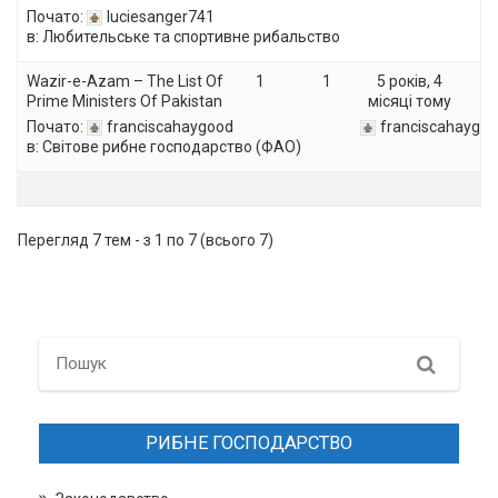
Почато:
luciesanger741
в:
Любительське та спортивне рибальство
Wazir-e-Azam – The List Of
1
1
5 років, 4
Prime Ministers Of Pakistan
місяці тому
Почато:
franciscahaygood
franciscahaygo
в:
Світове рибне господарство (ФАО)
Перегляд 7 тем - з 1 по 7 (всього 7)
Search
РИБНЕ ГОСПОДАРСТВО