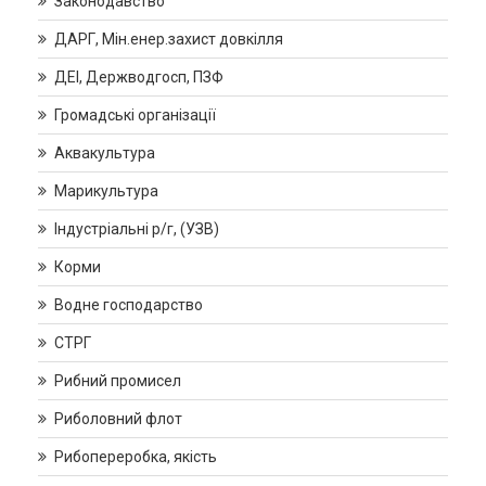
Законодавство
ДАРГ, Мін.енер.захист довкілля
ДЕІ, Держводгосп, ПЗФ
Громадські організації
Аквакультура
Марикультура
Індустріальні р/г, (УЗВ)
Корми
Водне господарство
СТРГ
Рибний промисел
Риболовний флот
Рибопереробка, якість