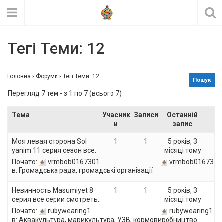
Тегі Теми: 12
Головна
›
Форуми
›
Тегі Теми: 12
Перегляд 7 тем - з 1 по 7 (всього 7)
Тема
Учасник
Записи
Останній
и
запис
Моя левая сторона Sol
1
1
5 років, 3
yanim 11 серия сезон все.
місяці тому
Почато:
vrmbob0167301
vrmbob0167301
в:
Громадська рада, громадські організації
Невинность Masumiyet 8
1
1
5 років, 3
серия все серии смотреть.
місяці тому
Почато:
rubywearing1
rubywearing1
в:
Аквакультура, марикультура, УЗВ, кормовиробництво