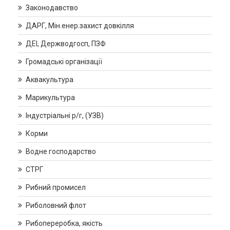
Законодавство
ДАРГ, Мін.енер.захист довкілля
ДЕІ, Держводгосп, ПЗФ
Громадські організації
Аквакультура
Марикультура
Індустріальні р/г, (УЗВ)
Корми
Водне господарство
СТРГ
Рибний промисел
Риболовний флот
Рибопереробка, якість