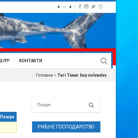
or
|
#
#
Л!!!
КОНТАКТИ
Головна
Тегі Теми: buy nolvadex
Search
РИБНЕ ГОСПОДАРСТВО