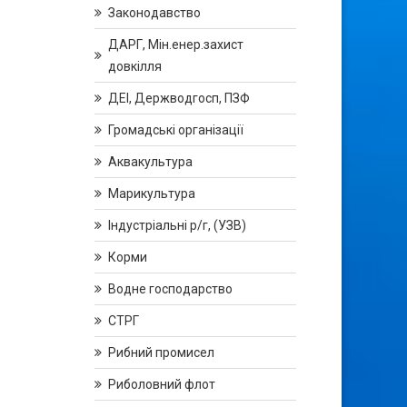
Законодавство
ДАРГ, Мін.енер.захист
довкілля
ДЕІ, Держводгосп, ПЗФ
Громадські організації
Аквакультура
Марикультура
Індустріальні р/г, (УЗВ)
Корми
Водне господарство
СТРГ
Рибний промисел
Риболовний флот