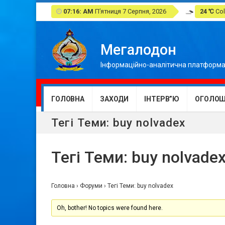
07:16: AM
П’ятниця 7 Серпня, 2026
24 ℃
Col
Мегалодон
Інформаційно-аналітична платформа
ГОЛОВНА
ЗАХОДИ
ІНТЕРВ”Ю
ОГОЛОШ
Тегі Теми: buy nolvadex
Тегі Теми: buy nolvade
Головна
›
Форуми
›
Тегі Теми: buy nolvadex
Oh, bother! No topics were found here.