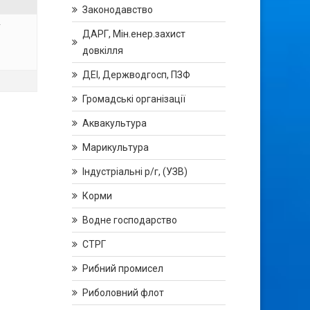
Законодавство
у
ДАРГ, Мін.енер.захист
довкілля
ДЕІ, Держводгосп, ПЗФ
Громадські організації
Аквакультура
Марикультура
Індустріальні р/г, (УЗВ)
Корми
Водне господарство
СТРГ
Рибний промисел
Риболовний флот