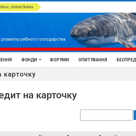
bus, United States
 розвитку рибного господарства
ЕННЯ
ФОНДИ
ФОРУМИ
ОПИТУВАННЯ
БЕСПРЕДЕ
а карточку
едит на карточку