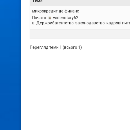
Тема
микрокредит де финанс
Почато:
widenotary62
в:
Держрибагентство, законодавство, кадрові пит
Перегляд теми 1 (всього 1)