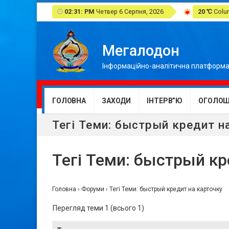
02:31: PM
Четвер 6 Серпня, 2026
20 ℃
Colum
Мегалодон
Інформаційно-аналітична платформа
ГОЛОВНА
ЗАХОДИ
ІНТЕРВ”Ю
ОГОЛОШ
Тегі Теми: быстрый кредит н
Тегі Теми: быстрый кр
Головна
›
Форуми
›
Тегі Теми: быстрый кредит на карточку
Перегляд теми 1 (всього 1)