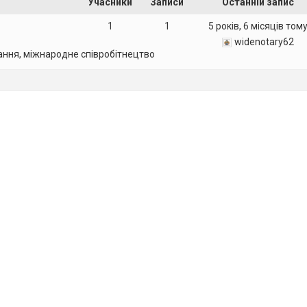
Учасники
Записи
Останній запис
1
1
5 років, 6 місяців том
widenotary62
ання, міжнародне співробітнецтво