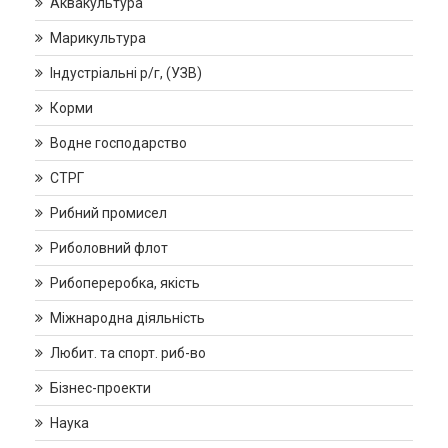
Аквакультура
Марикультура
Індустріальні р/г, (УЗВ)
Корми
Водне господарство
СТРГ
Рибний промисел
Риболовний флот
Рибопереробка, якість
Міжнародна діяльність
Любит. та спорт. риб-во
Бізнес-проекти
Наука