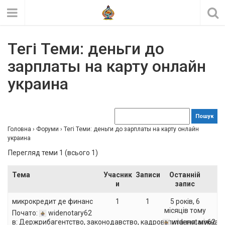
Тегі Теми: деньги до
зарплаты на карту онлайн
украина
Головна
›
Форуми
›
Тегі Теми: деньги до зарплаты на карту онлайн
украина
Перегляд теми 1 (всього 1)
Тема
Учасник
Записи
Останній
и
запис
микрокредит де финанс
1
1
5 років, 6
місяців тому
Почато:
widenotary62
в:
Держрибагентство, законодавство, кадрові питання, міжнар
widenotary62