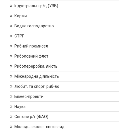
Індустріальні р/г, (УЗВ)
Корми
Водне господарство
СТРГ
Рибний промисел
Риболовний флот
Рибопереробка, якість
Міжнародна діяльність
Любит. та спорт. риб-во
Бізнес-проекти
Наука
Світове р/г (ФАО)
Молодь, еколог. світогляд