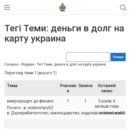
Тегі Теми: деньги в долг на
карту украина
Головна
›
Форуми
›
Тегі Теми: деньги в долг на карту украина
Перегляд теми 1 (всього 1)
Тема
Учасник
Записи
Останній
и
запис
микрокредит де финанс
1
1
5 років, 6
місяців тому
Почато:
widenotary62
в:
Держрибагентство, законодавство, кадрові питання, міжнар
widenotary62