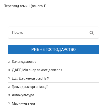
Перегляд теми 1 (всього 1)
Search
РИБНЕ ГОСПОДАРСТВО
Законодавство
ДАРГ, Мін.енер.захист довкілля
ДЕІ, Держводгосп, ПЗФ
Громадські організації
Аквакультура
Марикультура