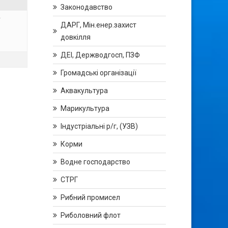
Законодавство
у
ДАРГ, Мін.енер.захист
довкілля
ДЕІ, Держводгосп, ПЗФ
Громадські організації
Аквакультура
Марикультура
Індустріальні р/г, (УЗВ)
Корми
Водне господарство
СТРГ
Рибний промисел
Риболовний флот