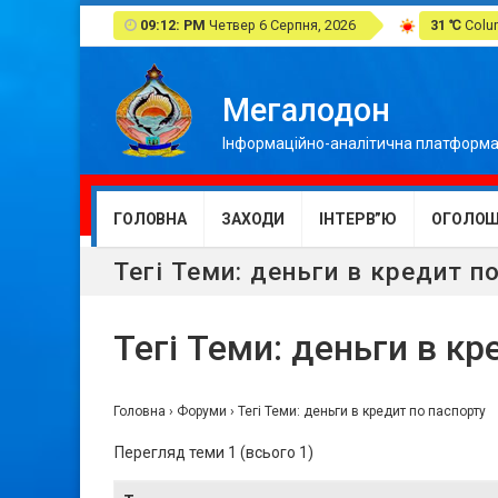
09:12: PM
Четвер 6 Серпня, 2026
31 ℃
Colum
Мегалодон
Інформаційно-аналітична платформа
ГОЛОВНА
ЗАХОДИ
ІНТЕРВ”Ю
ОГОЛОШ
Тегі Теми: деньги в кредит п
Тегі Теми: деньги в кр
Головна
›
Форуми
›
Тегі Теми: деньги в кредит по паспорту
Перегляд теми 1 (всього 1)