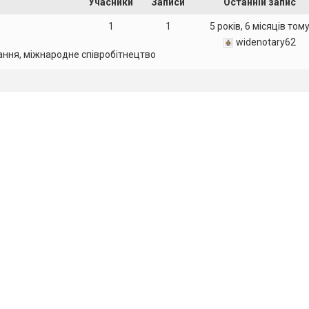
Учасники
Записи
Останній запис
1
1
5 років, 6 місяців том
widenotary62
ання, міжнародне співробітнецтво