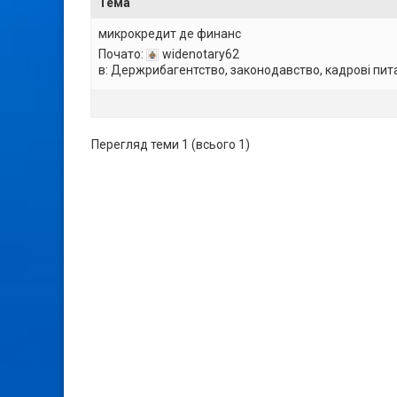
Тема
микрокредит де финанс
Почато:
widenotary62
в:
Держрибагентство, законодавство, кадрові пит
Перегляд теми 1 (всього 1)