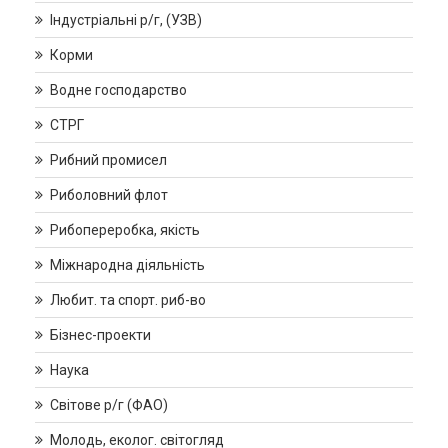
Індустріальні р/г, (УЗВ)
Корми
Водне господарство
СТРГ
Рибний промисел
Риболовний флот
Рибопереробка, якість
Міжнародна діяльність
Любит. та спорт. риб-во
Бізнес-проекти
Наука
Світове р/г (ФАО)
Молодь, еколог. світогляд