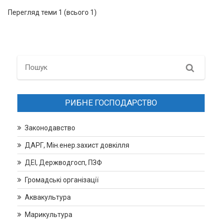
Перегляд теми 1 (всього 1)
Search
РИБНЕ ГОСПОДАРСТВО
Законодавство
ДАРГ, Мін.енер.захист довкілля
ДЕІ, Держводгосп, ПЗФ
Громадські організації
Аквакультура
Марикультура