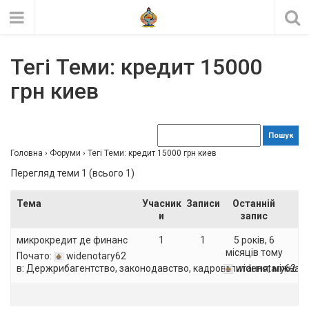
Тегі Теми: кредит 15000
грн киев
Головна
›
Форуми
›
Тегі Теми: кредит 15000 грн киев
Перегляд теми 1 (всього 1)
Тема
Учасник
Записи
Останній
и
запис
микрокредит де финанс
1
1
5 років, 6
місяців тому
Почато:
widenotary62
в:
Держрибагентство, законодавство, кадрові питання, міжнар
widenotary62