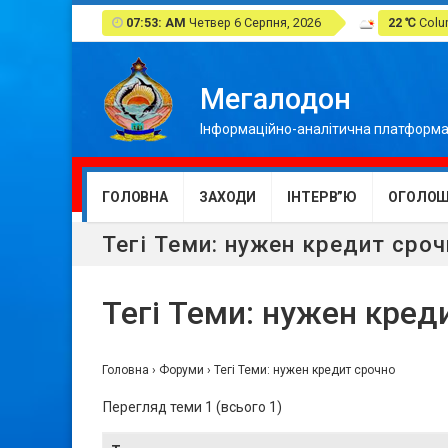
07:53: AM
Четвер 6 Серпня, 2026
22 ℃
Colum
Мегалодон
Інформаційно-аналітична платформа
ГОЛОВНА
ЗАХОДИ
ІНТЕРВ”Ю
ОГОЛОШ
Тегі Теми: нужен кредит сро
Тегі Теми: нужен кред
Головна
›
Форуми
›
Тегі Теми: нужен кредит срочно
Перегляд теми 1 (всього 1)