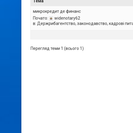
Тема
микрокредит де финанс
Почато:
widenotary62
в:
Держрибагентство, законодавство, кадрові пит
Перегляд теми 1 (всього 1)