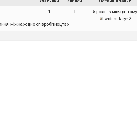
Учасники
Записи
Останній запис
1
1
5 років, 6 місяців том
widenotary62
ання, міжнародне співробітнецтво