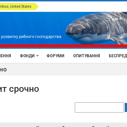
bus, United States
 розвитку рибного господарства
ЕННЯ
ФОНДИ
ФОРУМИ
ОПИТУВАННЯ
БЕСПРЕДЕ
чно
ит срочно