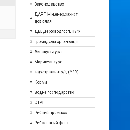
Законодавство
у
ДАРГ, Мін.енер.захист
довкілля
ДЕІ, Держводгосп, ПЗФ
Громадські організації
Аквакультура
Марикультура
Індустріальні р/г, (УЗВ)
Корми
Водне господарство
СТРГ
Рибний промисел
Риболовний флот