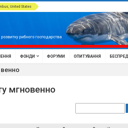
bus, United States
 розвитку рибного господарства
ЕННЯ
ФОНДИ
ФОРУМИ
ОПИТУВАННЯ
БЕСПРЕДЕ
овенно
рту мгновенно