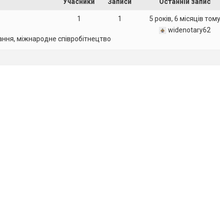
Учасники
Записи
Останній запис
1
1
5 років, 6 місяців том
widenotary62
ання, міжнародне співробітнецтво