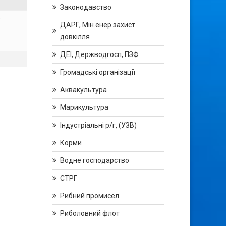
Законодавство
у
ДАРГ, Мін.енер.захист
довкілля
ДЕІ, Держводгосп, ПЗФ
Громадські організації
Аквакультура
Марикультура
Індустріальні р/г, (УЗВ)
Корми
Водне господарство
СТРГ
Рибний промисел
Риболовний флот