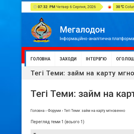
07:32: PM
Четвер 6 Серпня, 2026
30 ℃
Colum
Мегалодон
Інформаційно-аналітична платформа
ГОЛОВНА
ЗАХОДИ
ІНТЕРВ”Ю
ОГОЛОШ
Тегі Теми: займ на карту мгн
Тегі Теми: займ на ка
Головна
›
Форуми
›
Тегі Теми: займ на карту мгновенно
Перегляд теми 1 (всього 1)