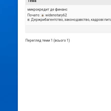
Тема
микрокредит де финанс
Почато:
widenotary62
в:
Держрибагентство, законодавство, кадрові пит
Перегляд теми 1 (всього 1)