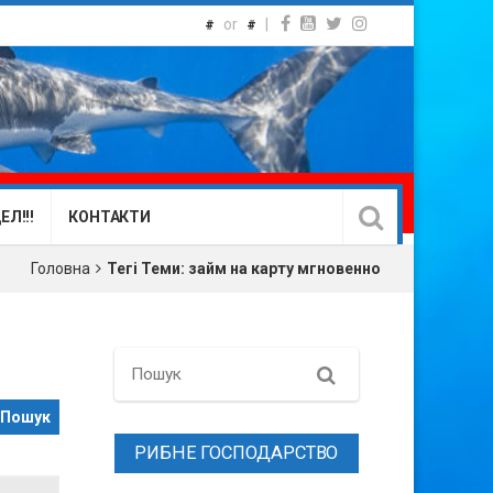
or
|
#
#
Л!!!
КОНТАКТИ
Головна
Тегі Теми: займ на карту мгновенно
Search
РИБНЕ ГОСПОДАРСТВО