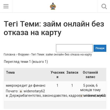
Тегі Теми: займ онлайн без
отказа на карту
Головна
›
Форуми
›
Тегі Теми: займ онлайн без отказа на карту
Перегляд теми 1 (всього 1)
Тема
Учасник
Записи
Останній
и
запис
микрокредит де финанс
1
1
5 років, 6
місяців тому
Почато:
widenotary62
в:
Держрибагентство, законодавство, кадрові питання, міжнар
widenotary62