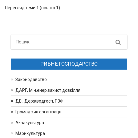
Перегляд теми 1 (всього 1)
Search
РИБНЕ ГОСПОДАРСТВО
Законодавство
ДАРГ, Мін.енер.захист довкілля
ДЕІ, Держводгосп, ПЗФ
Громадські організації
Аквакультура
Марикультура