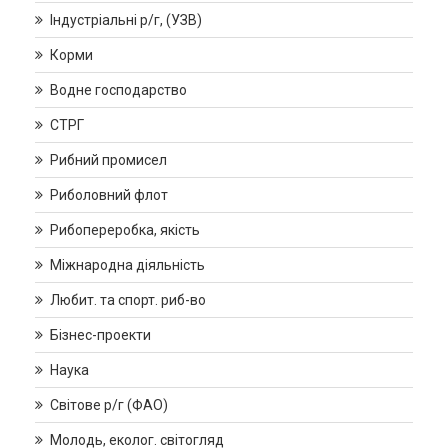
Індустріальні р/г, (УЗВ)
Корми
Водне господарство
СТРГ
Рибний промисел
Риболовний флот
Рибопереробка, якість
Міжнародна діяльність
Любит. та спорт. риб-во
Бізнес-проекти
Наука
Світове р/г (ФАО)
Молодь, еколог. світогляд