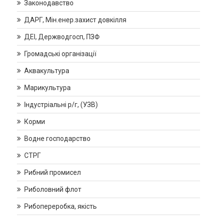
Законодавство
ДАРГ, Мін.енер.захист довкілля
ДЕІ, Держводгосп, ПЗФ
Громадські організації
Аквакультура
Марикультура
Індустріальні р/г, (УЗВ)
Корми
Водне господарство
СТРГ
Рибний промисел
Риболовний флот
Рибопереробка, якість