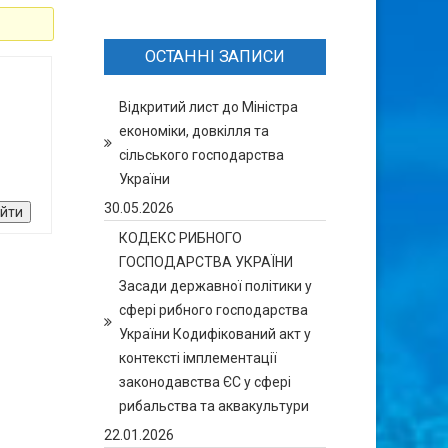
ОСТАННІ ЗАПИСИ
Відкритий лист до Міністра
економіки, довкілля та
сільського господарства
України
30.05.2026
ійти
КОДЕКС РИБНОГО
ГОСПОДАРСТВА УКРАЇНИ
Засади державної політики у
сфері рибного господарства
України Кодифікований акт у
контексті імплементації
законодавства ЄС у сфері
рибальства та аквакультури
22.01.2026