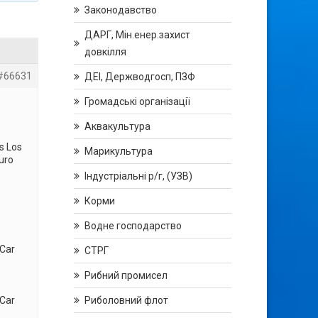
Законодавство
ДАРГ, Мін.енер.захист
довкілля
#66631
ДЕІ, Держводгосп, ПЗФ
Громадські організації
Аквакультура
s Los
Марикультура
uro
Індустріальні р/г, (УЗВ)
Корми
Водне господарство
Car
СТРГ
Рибний промисел
Car
Риболовний флот