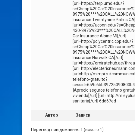
[url=https://terp.umd.edu/?
s=Cheap%20Car%20Insurance
8975%20***%20CALL%20NOW%2
Insurance Twentynine Palms CA[
[url=https://uconn.edu/?s=C
430-8975%20***%20CALL%20N
Car Insurance Alpine MI[/url]
[url=http://polycentric.cpp.edu/?
s=Cheap%20Car%20Insurance%
8975%20***%20CALL%20NOW%2
Insurance Norwalk CA[/url]
[url=https://emiratehub.ae/thre
[url=http://electericneumann.co
[url=http://mimpi.ru/communi
telefono-gratuito?
sessid=659c6bb39725090800b
]Aprecio seguros telefono gratui
vivienda[/url] [url=http://m.ey
sanitaria[/url] 6dd67ed
Автор
Записи
Перегляд повідомлення 1 (всього 1)