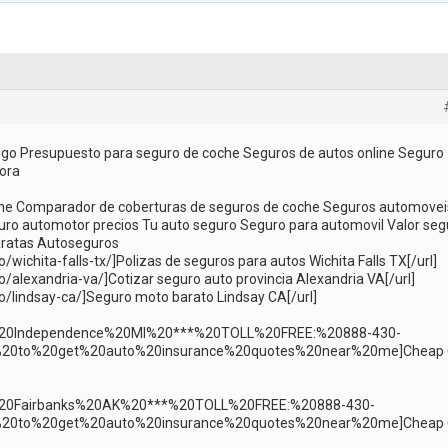
esgo Presupuesto para seguro de coche Seguros de autos online Seguro
ora
he Comparador de coberturas de seguros de coche Seguros automovei
ro automotor precios Tu auto seguro Seguro para automovil Valor seg
aratas Autoseguros
/wichita-falls-tx/]Polizas de seguros para autos Wichita Falls TX[/url]
o/alexandria-va/]Cotizar seguro auto provincia Alexandria VA[/url]
no/lindsay-ca/]Seguro moto barato Lindsay CA[/url]
20Independence%20MI%20***%20TOLL%20FREE:%20888-430-
0to%20get%20auto%20insurance%20quotes%20near%20me]Cheap 
20Fairbanks%20AK%20***%20TOLL%20FREE:%20888-430-
0to%20get%20auto%20insurance%20quotes%20near%20me]Cheap 