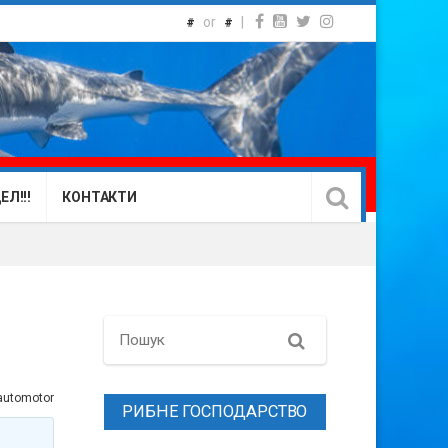
or
|
#
#
Л!!!
КОНТАКТИ
Search
automotor
РИБНЕ ГОСПОДАРСТВО