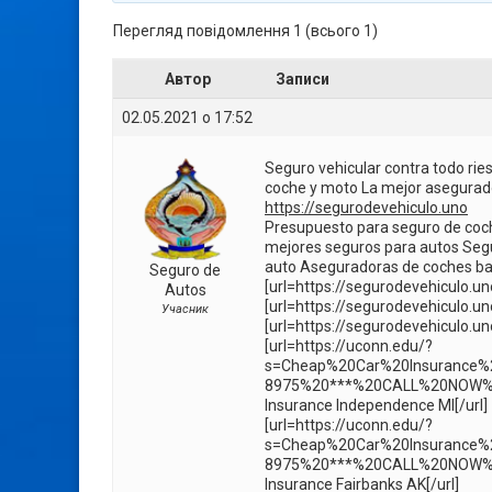
Перегляд повідомлення 1 (всього 1)
Автор
Записи
02.05.2021 о 17:52
Seguro vehicular contra todo ri
coche y moto La mejor asegurad
https://segurodevehiculo.uno
Presupuesto para seguro de coc
mejores seguros para autos Segu
auto Aseguradoras de coches b
Seguro de
[url=https://segurodevehiculo.uno
Autos
[url=https://segurodevehiculo.un
Учасник
[url=https://segurodevehiculo.u
[url=https://uconn.edu/?
s=Cheap%20Car%20Insurance%
8975%20***%20CALL%20NOW%2
Insurance Independence MI[/url]
[url=https://uconn.edu/?
s=Cheap%20Car%20Insurance%
8975%20***%20CALL%20NOW%2
Insurance Fairbanks AK[/url]