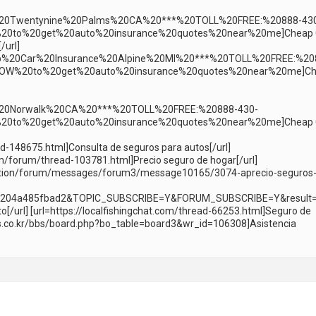
%20Twentynine%20Palms%20CA%20***%20TOLL%20FREE:%20888-43
0to%20get%20auto%20insurance%20quotes%20near%20me]Cheap 
/url]
heap%20Car%20Insurance%20Alpine%20MI%20***%20TOLL%20FREE:%20
OW%20to%20get%20auto%20insurance%20quotes%20near%20me]C
20Norwalk%20CA%20***%20TOLL%20FREE:%20888-430-
0to%20get%20auto%20insurance%20quotes%20near%20me]Cheap 
ad-148675.html]Consulta de seguros para autos[/url]
m/forum/thread-103781.html]Precio seguro de hogar[/url]
cation/forum/messages/forum3/message10165/3074-aprecio-seguros
4204a485fbad2&TOPIC_SUBSCRIBE=Y&FORUM_SUBSCRIBE=Y&result
to[/url] [url=https://localfishingchat.com/thread-66253.html]Seguro de
plus.co.kr/bbs/board.php?bo_table=board3&wr_id=106308]Asistencia