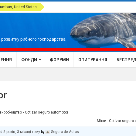
umbus, United States
 розвитку рибного господарства
ЕННЯ
ФОНДИ
ФОРУМИ
ОПИТУВАННЯ
БЕСПРЕДЕ
or
овиробництво
›
Cotizar seguro automotor
Мітки :
Cotizar seguro 
ed
5 років, 3 місяці тому
by
Seguro de Autos
.