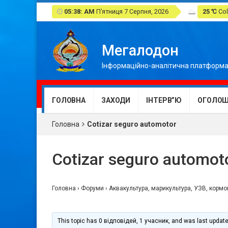
05:38: AM
П’ятниця 7 Серпня, 2026
25 ℃
Col
Мегалодон
Інформаційно-аналітична платформа
ГОЛОВНА
ЗАХОДИ
ІНТЕРВ”Ю
ОГОЛОШ
Головна
Cotizar seguro automotor
Cotizar seguro automot
Головна
›
Форуми
›
Аквакультура, марикультура, УЗВ, корм
This topic has 0 відповідей, 1 учасник, and was last updat