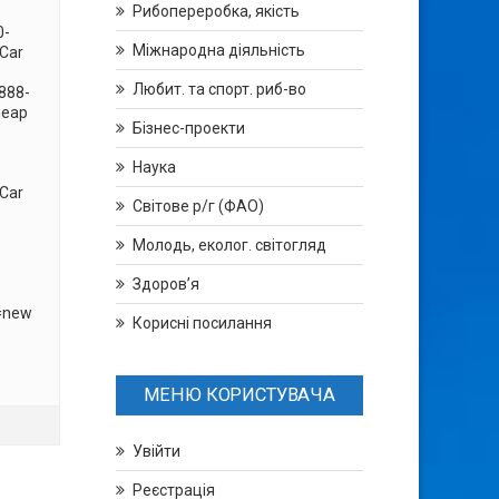
Рибопереробка, якість
0-
Міжнародна діяльність
Car
Любит. та спорт. риб-во
888-
heap
Бізнес-проекти
Наука
Car
Світове р/г (ФАО)
Молодь, еколог. світогляд
-
Здоров’я
=new
Корисні посилання
МЕНЮ КОРИСТУВАЧА
Увійти
Реєстрація