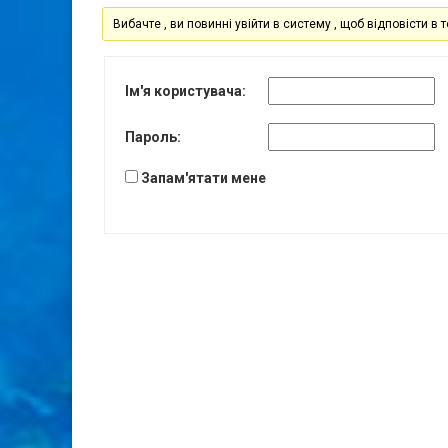
Вибачте , ви повинні увійти в систему , щоб відповісти в т
Ім'я користувача:
Пароль:
Запам'ятати мене