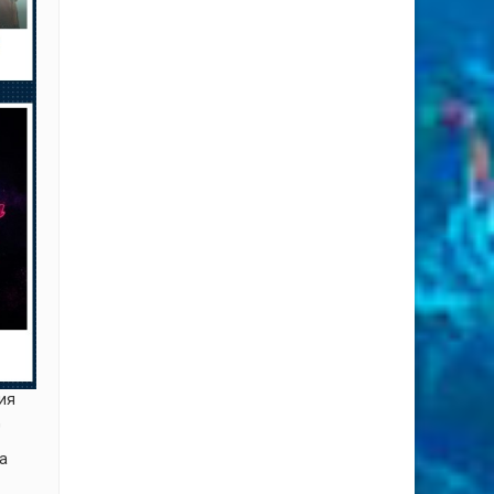
рия
д
ла