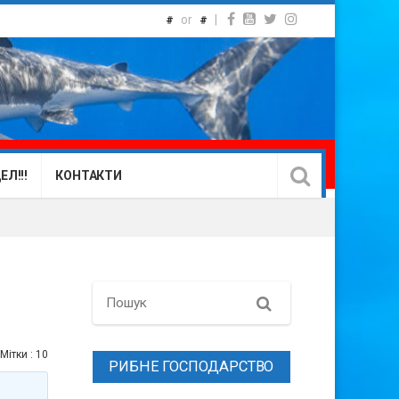
or
|
#
#
Л!!!
КОНТАКТИ
Search
Мітки :
10
РИБНЕ ГОСПОДАРСТВО