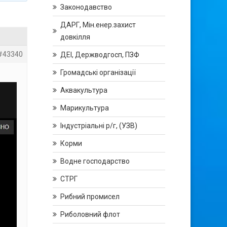
Законодавство
ДАРГ, Мін.енер.захист
довкілля
#43340
ДЕІ, Держводгосп, ПЗФ
Громадські організації
Аквакультура
Марикультура
Індустріальні р/г, (УЗВ)
Корми
Водне господарство
СТРГ
Рибний промисел
Риболовний флот