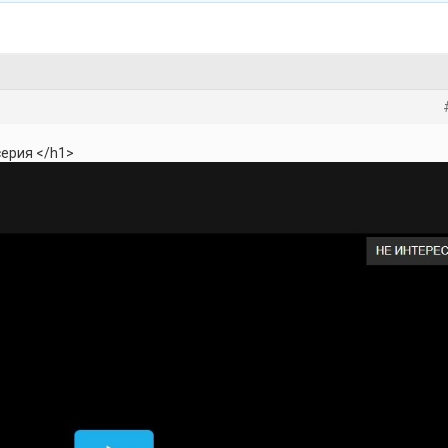
 серия </h1>