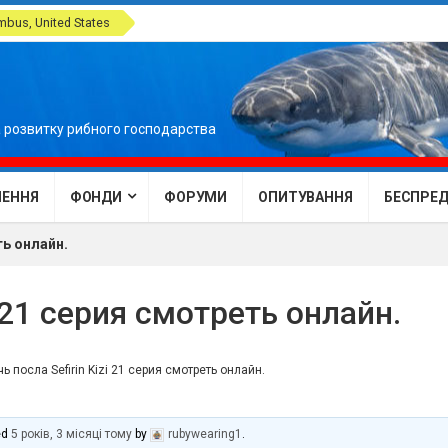
bus, United States
 розвитку рибного господарства
ЕННЯ
ФОНДИ
ФОРУМИ
ОПИТУВАННЯ
БЕСПРЕДЕ
ть онлайн.
i 21 серия смотреть онлайн.
ь посла Sefirin Kizi 21 серия смотреть онлайн.
ed
5 років, 3 місяці тому
by
rubywearing1
.