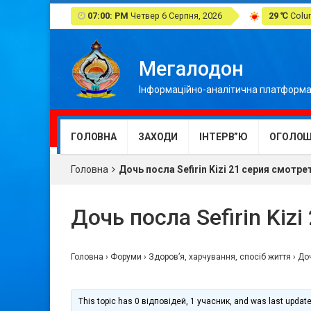
07:00: PM
Четвер 6 Серпня, 2026
29 ℃
Colum
Мегалодон
Інформаційно-аналітична платформа
ГОЛОВНА
ЗАХОДИ
ІНТЕРВ”Ю
ОГОЛОШ
Головна
Дочь посла Sefirin Kizi 21 серия смотре
Дочь посла Sefirin Kiz
Головна
›
Форуми
›
Здоров’я, харчування, спосіб життя
›
Доч
This topic has 0 відповідей, 1 учасник, and was last updat