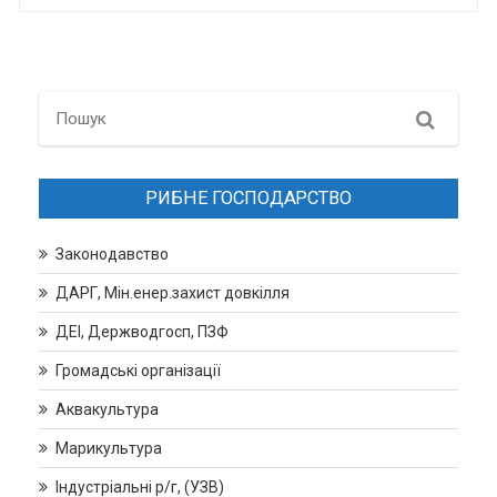
Search
РИБНЕ ГОСПОДАРСТВО
Законодавство
ДАРГ, Мін.енер.захист довкілля
ДЕІ, Держводгосп, ПЗФ
Громадські організації
Аквакультура
Марикультура
Індустріальні р/г, (УЗВ)