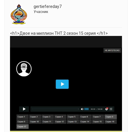
gertiefereday7
Учасник
<h1>Двое на миллион ТНТ 2 cезон 15 серия </h1>