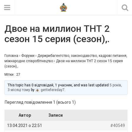
Двое на миллион ТНТ 2
cезон 15 серия (сезон),.
Головна
›
Форуми
›
Держрибагентство, законодавство, кадрові питання,
міжнародне співробітнецтво
›
Двое на миллион ТНТ 2 cезон 15 серия
(сезон),.
Мітки :
27
This topic has 0 відповідей, 1 учасник, and was last updated
5 років,
3 місяці тому
by
gertiefereday7
.
Перегляд повідомлення 1 (всього 1)
Автор
Записи
13.04.2021 о 22:51
#40549