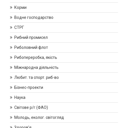
Корми
Водне господарство
СТРГ
Рибний промисел
Риболовний флот
Рибопереробка, якість
Міжнародна діяльність
Любит. та спорт. риб-во
Бізнес-проекти
Наука
Світове р/г (ФАО)
Молодь, еколог. світогляд
Здоров’я