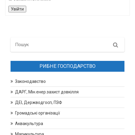
Увійти
Search
РИБНЕ ГОСПОДАРСТВО
Законодавство
ДАРГ, Мін.енер.захист довкілля
ДЕІ, Держводгосп, ПЗФ
Громадські організації
Аквакультура
Марикультура