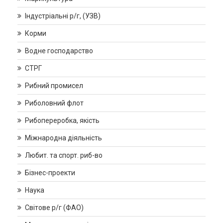
Індустріальні р/г, (УЗВ)
Корми
Водне господарство
СТРГ
Рибний промисел
Риболовний флот
Рибопереробка, якість
Міжнародна діяльність
Любит. та спорт. риб-во
Бізнес-проекти
Наука
Світове р/г (ФАО)