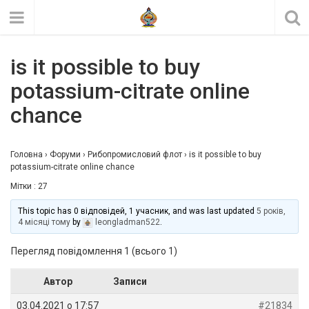
is it possible to buy
potassium-citrate online
chance
Головна
›
Форуми
›
Рибопромисловий флот
›
is it possible to buy
potassium-citrate online chance
Мітки :
27
This topic has 0 відповідей, 1 учасник, and was last updated
5 років,
4 місяці тому
by
leongladman522
.
Перегляд повідомлення 1 (всього 1)
Автор
Записи
03.04.2021 о 17:57
#21834