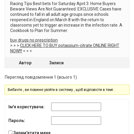
Racing Tips Best bets for Saturday April 3. Home Buyers
Beware Views Are Not Guaranteed. EXCLUSIVE Cases have
continued to fall in all adult age groups since schools
reopened in England on March 8 with the return to
classrooms yet to trigger an increase in the infection rate. A
Cookbook to Plan for Summer.
buy drugs no prescription
> > >
CLICK HERE TO BUY potassium-citrate ONLINE RIGHT
NOW!!!
< < <
Автор
Записи
Перегляд повідомлення 1 (всього 1)
Вибачте , ви повинні увійти в систему , щоб відповісти в темі .
Ім'я користувача:
Пароль:
Запам'ятати мене