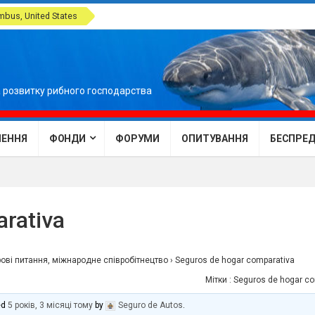
bus, United States
 розвитку рибного господарства
ЕННЯ
ФОНДИ
ФОРУМИ
ОПИТУВАННЯ
БЕСПРЕДЕ
rativa
ові питання, міжнародне співробітнецтво
›
Seguros de hogar comparativa
Мітки :
Seguros de hogar co
ed
5 років, 3 місяці тому
by
Seguro de Autos
.