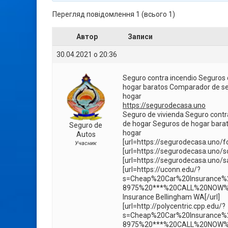
Перегляд повідомлення 1 (всього 1)
Автор
Записи
30.04.2021 о 20:36
Seguro contra incendio Seguros
hogar baratos Comparador de se
hogar
https://segurodecasa.uno
Seguro de vivienda Seguro contr
de hogar Seguros de hogar bara
Seguro de
hogar
Autos
[url=https://segurodecasa.uno/for
Учасник
[url=https://segurodecasa.uno/so
[url=https://segurodecasa.uno/sa
[url=https://uconn.edu/?
s=Cheap%20Car%20Insurance%
8975%20***%20CALL%20NOW%2
Insurance Bellingham WA[/url]
[url=http://polycentric.cpp.edu/?
s=Cheap%20Car%20Insurance
8975%20***%20CALL%20NOW%2