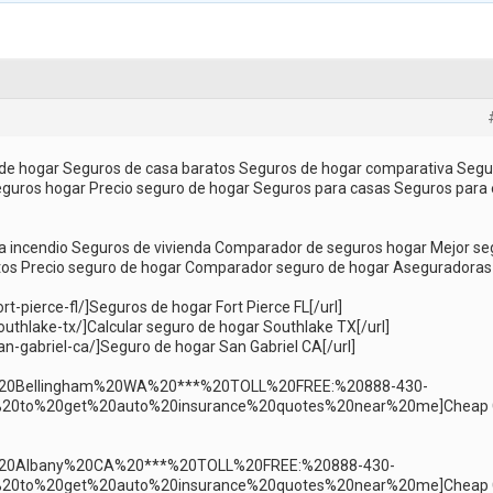
 de hogar Seguros de casa baratos Seguros de hogar comparativa Segu
guros hogar Precio seguro de hogar Seguros para casas Seguros para 
a incendio Seguros de vivienda Comparador de seguros hogar Mejor se
tos Precio seguro de hogar Comparador seguro de hogar Aseguradoras
t-pierce-fl/]Seguros de hogar Fort Pierce FL[/url]
uthlake-tx/]Calcular seguro de hogar Southlake TX[/url]
n-gabriel-ca/]Seguro de hogar San Gabriel CA[/url]
20Bellingham%20WA%20***%20TOLL%20FREE:%20888-430-
0to%20get%20auto%20insurance%20quotes%20near%20me]Cheap 
%20Albany%20CA%20***%20TOLL%20FREE:%20888-430-
0to%20get%20auto%20insurance%20quotes%20near%20me]Cheap 