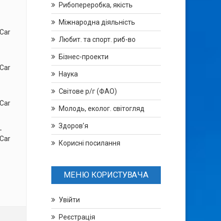
Рибопереробка, якість
Міжнародна діяльність
Car
Любит. та спорт. риб-во
Бізнес-проекти
Car
Наука
Світове р/г (ФАО)
Car
Молодь, еколог. світогляд
Здоров’я
-
Car
Корисні посилання
МЕНЮ КОРИСТУВАЧА
Увійти
Реєстрація