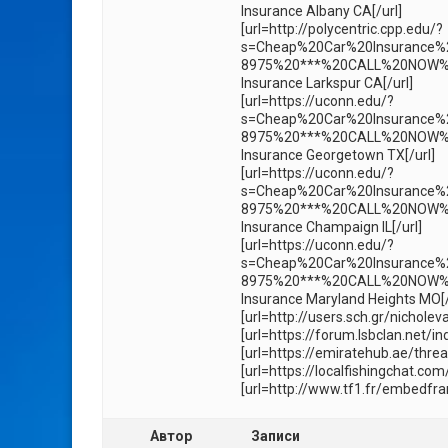
Insurance Albany CA[/url]
[url=http://polycentric.cpp.edu/?
s=Cheap%20Car%20Insurance%
8975%20***%20CALL%20NOW%2
Insurance Larkspur CA[/url]
[url=https://uconn.edu/?
s=Cheap%20Car%20Insurance
8975%20***%20CALL%20NOW%2
Insurance Georgetown TX[/url]
[url=https://uconn.edu/?
s=Cheap%20Car%20Insurance%
8975%20***%20CALL%20NOW%2
Insurance Champaign IL[/url]
[url=https://uconn.edu/?
s=Cheap%20Car%20Insurance%
8975%20***%20CALL%20NOW%2
Insurance Maryland Heights MO[/
[url=http://users.sch.gr/nichole
[url=https://forum.lsbclan.net/
[url=https://emiratehub.ae/thre
[url=https://localfishingchat.co
[url=http://www.tf1.fr/embedf
Автор
Записи