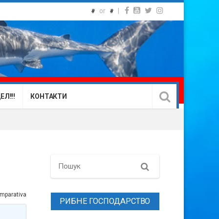
or
|
#
#
Л!!!
КОНТАКТИ
Search
mparativa
РИБНЕ ГОСПОДАРСТВО