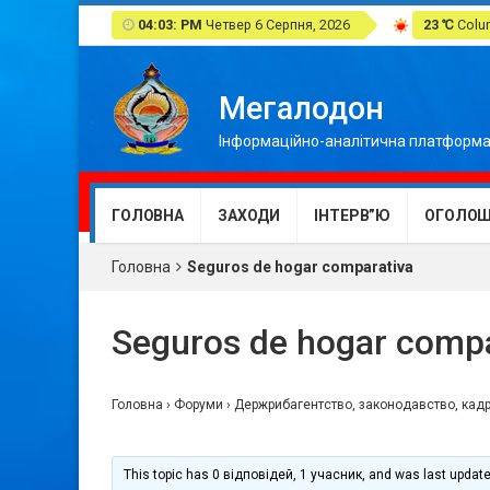
04:03: PM
Четвер 6 Серпня, 2026
23 ℃
Colum
Мегалодон
Інформаційно-аналітична платформа
ГОЛОВНА
ЗАХОДИ
ІНТЕРВ”Ю
ОГОЛОШ
Головна
Seguros de hogar comparativa
Seguros de hogar compa
Головна
›
Форуми
›
Держрибагентство, законодавство, кадр
This topic has 0 відповідей, 1 учасник, and was last updat