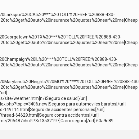
20Larkspur%20CA%20***%20TOLL%20FREE:%20888-430-
0to%20get%20auto%20insurance%20quotes%20near%20me]Cheap 
%20Georgetown%20TX%20***%20TOLL%20FREE:%20888-430-
0to%20get%20auto%20insurance%20quotes%20near%20me]Cheap 
20Champaign%20IL%20***%20TOLL%20FREE:%20888-430-
0to%20get%20auto%20insurance%20quotes%20near%20me]Cheap 
20Maryland%20Heights%20MO%20***%20TOLL%20FREE:%20888-430
0to%20get%20auto%20insurance%20quotes%20near%20me]Cheap 
url]
vas/site/weather.htm]п»їSeguro de salud[/url]
index.php?topic=3406.new]Seguros para automoviles baratos[/url]
ad-149114.html]Seguro de accidentes personales[/url]
m/thread-64629.html]Seguro contra accidentes[/url]
rame/205487chuPP3r13532197]Carro seguro[/url] 60a9d89