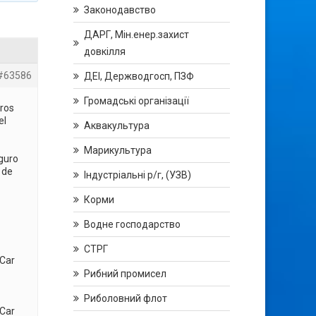
Законодавство
ДАРГ, Мін.енер.захист
довкілля
#63586
ДЕІ, Держводгосп, ПЗФ
Громадські організації
ros
el
Аквакультура
Марикультура
guro
 de
Індустріальні р/г, (УЗВ)
Корми
Водне господарство
СТРГ
Car
Рибний промисел
Риболовний флот
Car