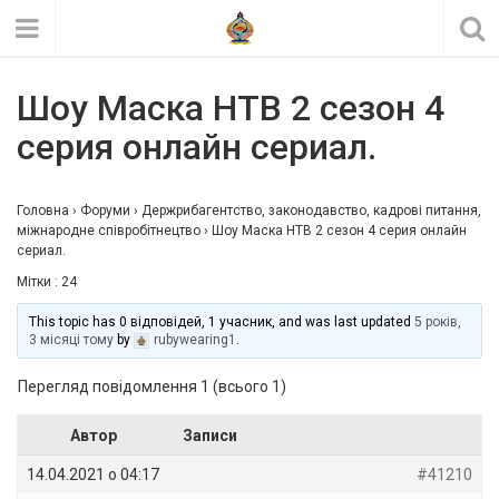
Шоу Маска НТВ 2 cезон 4
серия онлайн сериал.
Головна
›
Форуми
›
Держрибагентство, законодавство, кадрові питання,
міжнародне співробітнецтво
›
Шоу Маска НТВ 2 cезон 4 серия онлайн
сериал.
Мітки :
24
This topic has 0 відповідей, 1 учасник, and was last updated
5 років,
3 місяці тому
by
rubywearing1
.
Перегляд повідомлення 1 (всього 1)
Автор
Записи
14.04.2021 о 04:17
#41210