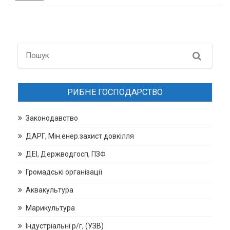
Search
РИБНЕ ГОСПОДАРСТВО
Законодавство
ДАРГ, Мін.енер.захист довкілля
ДЕІ, Держводгосп, ПЗФ
Громадські організації
Аквакультура
Марикультура
Індустріальні р/г, (УЗВ)