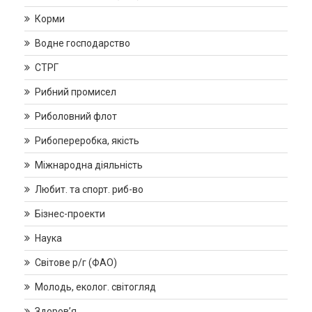
Корми
Водне господарство
СТРГ
Рибний промисел
Риболовний флот
Рибопереробка, якість
Міжнародна діяльність
Любит. та спорт. риб-во
Бізнес-проекти
Наука
Світове р/г (ФАО)
Молодь, еколог. світогляд
Здоров’я