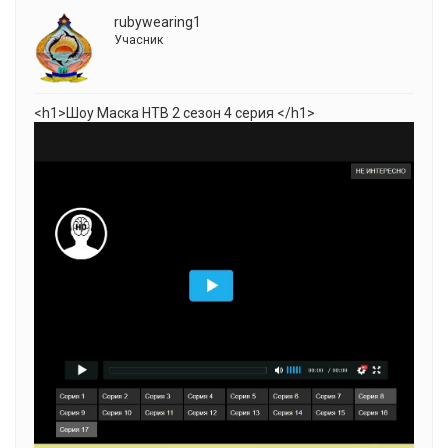
rubywearing1
Учасник
<h1>Шоу Маска НТВ 2 cезон 4 серия </h1>