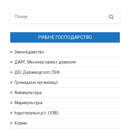
Search
РИБНЕ ГОСПОДАРСТВО
Законодавство
ДАРГ, Мін.енер.захист довкілля
ДЕІ, Держводгосп, ПЗФ
Громадські організації
Аквакультура
Марикультура
Індустріальні р/г, (УЗВ)
Корми