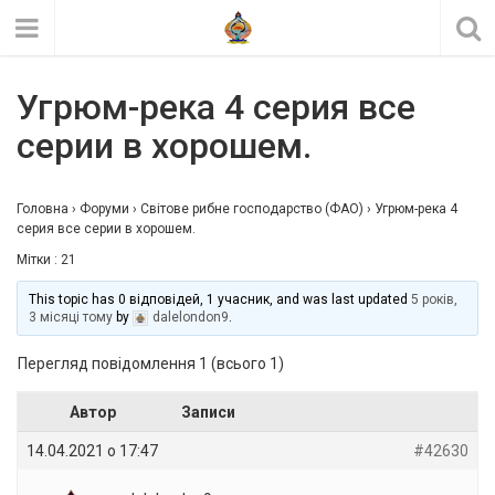
Угрюм-река 4 серия все
серии в хорошем.
Головна
›
Форуми
›
Світове рибне господарство (ФАО)
›
Угрюм-река 4
серия все серии в хорошем.
Мітки :
21
This topic has 0 відповідей, 1 учасник, and was last updated
5 років,
3 місяці тому
by
dalelondon9
.
Перегляд повідомлення 1 (всього 1)
Автор
Записи
14.04.2021 о 17:47
#42630