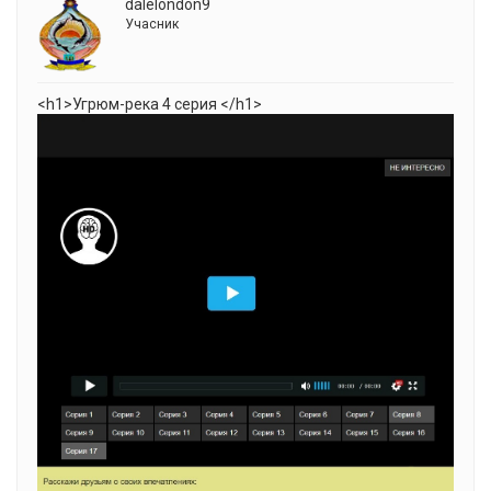
dalelondon9
Учасник
<h1>Угрюм-река 4 серия </h1>