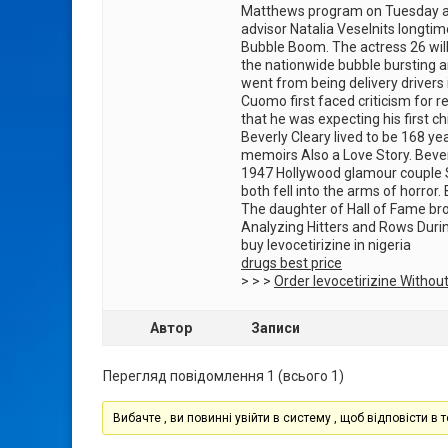
Matthews program on Tuesday acc
advisor Natalia Veselnits longtime
Bubble Boom. The actress 26 will
the nationwide bubble bursting 
went from being delivery drivers
Cuomo first faced criticism for r
that he was expecting his first c
Beverly Cleary lived to be 168 ye
memoirs Also a Love Story. Bever
1947 Hollywood glamour couple 
both fell into the arms of horro
The daughter of Hall of Fame bro
Analyzing Hitters and Rows Durin
buy levocetirizine in nigeria
drugs best price
> > >
Order levocetirizine Without
Автор
Записи
Перегляд повідомлення 1 (всього 1)
Вибачте , ви повинні увійти в систему , щоб відповісти в т