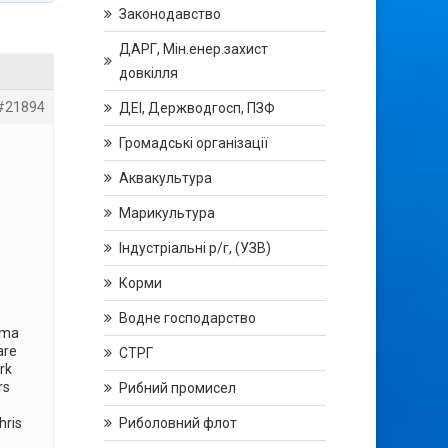
Законодавство
ДАРГ, Мін.енер.захист
довкілля
#21894
ДЕІ, Держводгосп, ПЗФ
Громадські організації
Аквакультура
Марикультура
Індустріальні р/г, (УЗВ)
Корми
Водне господарство
ema
are
СТРГ
rk
rs
Рибний промисел
hris
Риболовний флот