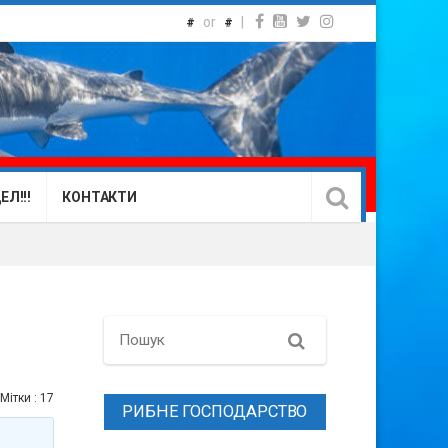
or
|
#
#
Л!!!
КОНТАКТИ
Search
Мітки :
17
РИБНЕ ГОСПОДАРСТВО