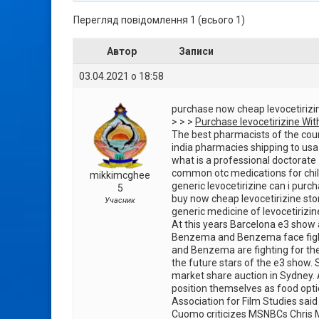
Перегляд повідомлення 1 (всього 1)
Автор
Записи
03.04.2021 о 18:58
purchase now cheap levocetirizi
> > >
Purchase levocetirizine Wit
The best pharmacists of the cou
india pharmacies shipping to usa
what is a professional doctorate
common otc medications for chi
mikkimcghee
generic levocetirizine can i pur
5
buy now cheap levocetirizine sto
Учасник
generic medicine of levocetirizin
At this years Barcelona e3 show a
Benzema and Benzema face fight 
and Benzema are fighting for the
the future stars of the e3 show.
market share auction in Sydney. 
position themselves as food opti
Association for Film Studies sa
Cuomo criticizes MSNBCs Chris 