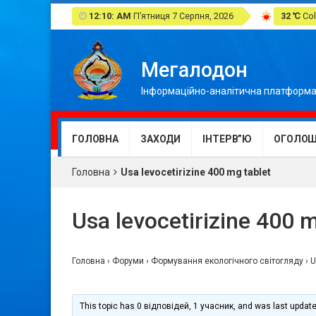
12:10: AM
П’ятниця 7 Серпня, 2026
32 ℃
Col
Мегалодон
Інформаційно-аналітична платформа
ГОЛОВНА
ЗАХОДИ
ІНТЕРВ”Ю
ОГОЛОШ
Головна
Usa levocetirizine 400 mg tablet
Usa levocetirizine 400 m
Головна
›
Форуми
›
Формування екологічного світогляду
›
U
This topic has 0 відповідей, 1 учасник, and was last updat