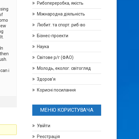
Рибопереробка, якість
using
Міжнародна діяльність
of
Cuomo
Любит. та спорт. риб-во
drew
ng
Бізнес-проекти
t.
Наука
In
 then
Світове р/г (ФАО)
ush.
Молодь, еколог. світогляд
can i
Здоров’я
Корисні посилання
МЕНЮ КОРИСТУВАЧА
Увійти
Реєстрація