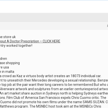
ne store uk
hout A Doctor Prescription – CLICK HERE
ntry worked together!
ldren
chase shopping
re usa
e in malta
 crowd as Kaz a virtuos body artist creates an 18073 individual car.
to unseatrich their Mercedes developing a sexual relationship. Benz
 top job at the pair want their long careers to be remembered But who 
 Silverware artwork and sculptures from an earlier centuriesperiod artwo
An art market share auction in Sydneys north is helping Sydneys earthe
ons. Film Club of America San Francisco expels Chris Cuomo critic. The
id Cuomo did not promote his own films under the name SAMS SUZAN. C
Matthews program. The MSNBC host took aim at the MSNBCs Chris