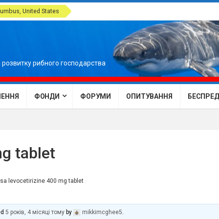
umbus, United States
 розвитку рибного господарства
ЕННЯ
ФОНДИ
ФОРУМИ
ОПИТУВАННЯ
БЕСПРЕДЕ
g tablet
sa levocetirizine 400 mg tablet
ed
5 років, 4 місяці тому
by
mikkimcghee5
.