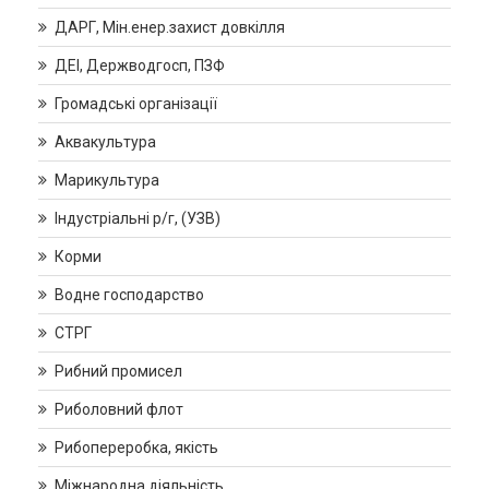
ДАРГ, Мін.енер.захист довкілля
ДЕІ, Держводгосп, ПЗФ
Громадські організації
Аквакультура
Марикультура
Індустріальні р/г, (УЗВ)
Корми
Водне господарство
СТРГ
Рибний промисел
Риболовний флот
Рибопереробка, якість
Міжнародна діяльність