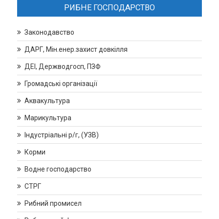
РИБНЕ ГОСПОДАРСТВО
Законодавство
ДАРГ, Мін.енер.захист довкілля
ДЕІ, Держводгосп, ПЗФ
Громадські організації
Аквакультура
Марикультура
Індустріальні р/г, (УЗВ)
Корми
Водне господарство
СТРГ
Рибний промисел