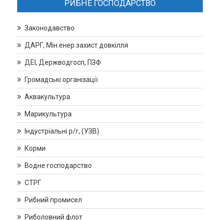
РИБНЕ ГОСПОДАРСТВО
Законодавство
ДАРГ, Мін.енер.захист довкілля
ДЕІ, Держводгосп, ПЗФ
Громадські організації
Аквакультура
Марикультура
Індустріальні р/г, (УЗВ)
Корми
Водне господарство
СТРГ
Рибний промисел
Риболовний флот