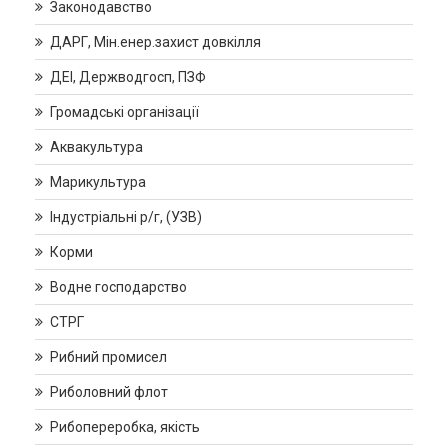
Законодавство
ДАРГ, Мін.енер.захист довкілля
ДЕІ, Держводгосп, ПЗФ
Громадські організації
Аквакультура
Марикультура
Індустріальні р/г, (УЗВ)
Корми
Водне господарство
СТРГ
Рибний промисел
Риболовний флот
Рибопереробка, якість