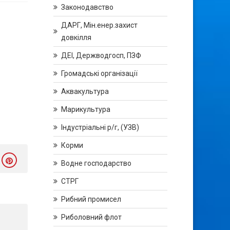
Законодавство
ДАРГ, Мін.енер.захист
довкілля
ДЕІ, Держводгосп, ПЗФ
Громадські організації
Аквакультура
Марикультура
Індустріальні р/г, (УЗВ)
Корми
Водне господарство
СТРГ
Рибний промисел
Риболовний флот