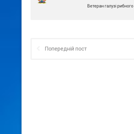
Ветеран галузі рибног
Попередній пост