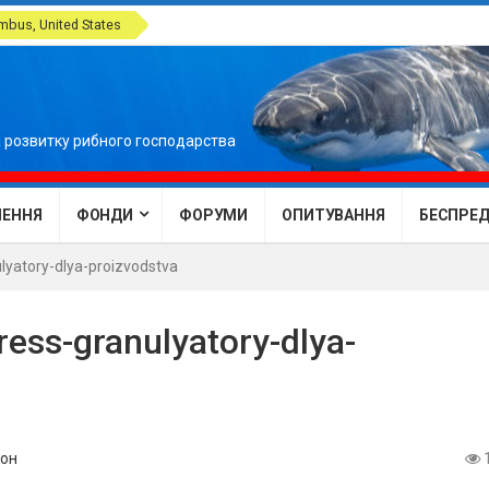
bus, United States
 розвитку рибного господарства
ЕННЯ
ФОНДИ
ФОРУМИ
ОПИТУВАННЯ
БЕСПРЕДЕ
atory-dlya-proizvodstva
ss-granulyatory-dlya-
он