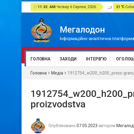
11:32: AM
Четвер 6 Серпня, 2026
21 ℃
Colum
Мегалодон
Інформаційно-аналітична платформа
ГОЛОВНА
ЗАХОДИ
ІНТЕРВ”Ю
ОГОЛОШ
Головна
Медіа
1912754_w200_h200_press-granuly
1912754_w200_h200_pre
proizvodstva
Опубліковано
07.05.2023
автором
Мегалод