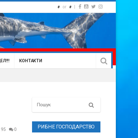
or
|
#
#
Л!!!
КОНТАКТИ
Search
РИБНЕ ГОСПОДАРСТВО
195
0