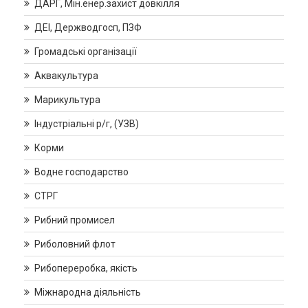
ДАРГ, Мін.енер.захист довкілля
ДЕІ, Держводгосп, ПЗФ
Громадські організації
Аквакультура
Марикультура
Індустріальні р/г, (УЗВ)
Корми
Водне господарство
СТРГ
Рибний промисел
Риболовний флот
Рибопереробка, якість
Міжнародна діяльність