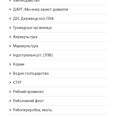
Законодавство
ДАРГ, Мін.енер.захист довкілля
ДЕІ, Держводгосп, ПЗФ
Громадські організації
Аквакультура
Марикультура
Індустріальні р/г, (УЗВ)
Корми
Водне господарство
СТРГ
Рибний промисел
Риболовний флот
Рибопереробка, якість