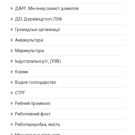
ДАРГ, Мін.енер.захист довкілля
ДЕІ, Держводгосп, ПЗФ
Громадські організації
Аквакультура
Марикультура
Індустріальні р/г, (УЗВ)
Корми
Водне господарство
СТРГ
Рибний промисел
Риболовний флот
Рибопереробка, якість