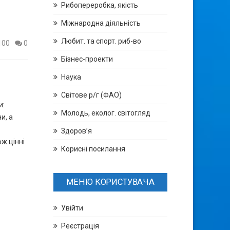
Рибопереробка, якість
Міжнародна діяльність
Любит. та спорт. риб-во
100
0
Бізнес-проекти
Наука
Світове р/г (ФАО)
и:
Молодь, еколог. світогляд
и, а
Здоров’я
ж цінні
Корисні посилання
МЕНЮ КОРИСТУВАЧА
Увійти
Реєстрація