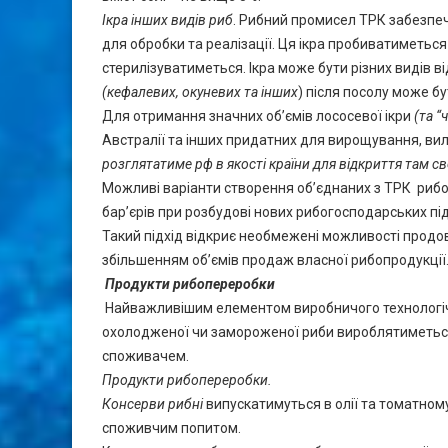
Ікра інших видів риб
. Рибний промисел ТРК забезпечу
для обробки та реалізації. Ця ікра пробиватиметься
стерилізуватиметься. Ікра може бути різних видів ві
(кефалевих, окуневих та інших
) після посолу може бу
Для отримання значних об’ємів лососевої ікри
(та “
Австралії та інших придатних для вирощування, вило
розглятатиме рф в якості країни для відкриття там 
Можливі варіанти створення об’єднаних з ТРК рибо
бар’єрів при розбудові нових рибогосподарських пі
Такий підхід відкриє необмежені можливості продов
збільшенням об’ємів продаж власної рибопродукції
Продукти рибопереробки
Найважливішим елементом виробничого технологічн
охолодженої чи замороженої риби вироблятиметься 
споживачем.
Продукти рибопереробки
.
Консерви рибні
випускатимуться в олії та томатному 
споживчим попитом.