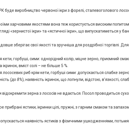
РК буде виробництво червоної ікри з форелі, сталевоголового лосо
а своїми харчовими якостями вона теж користується високим попитом
ляді «зернистої ікри» та «ястичної ікри», що випускатиметься у бан
овше зберігає свої якості та зручніша для роздрібної торгівлі. Для
я кети, горбуші, сими: однорідний колір, міцне зерно, приємний смак 
 ікринок, вміст солі – не більше 5 %.
ля лососевих риб крім кети, горбуші сими: допускається слабке зерно
ність
(до 8%
), наявність ікринок, що лопнули, відстою, в’язкості, сла
и відокремити зерна з лососів не вдається. Посол проводиться сух
бре прибрані ястики, ікринки цілі, пружні, з гарним смаком та запахом
: допускається наявність ястиків з фізичними ушкодженнями, потьмян