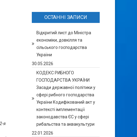
ОСТАННІ ЗАПИСИ
Відкритий лист до Міністра
економіки, довкілля та
сільського господарства
України
30.05.2026
КОДЕКС РИБНОГО
ГОСПОДАРСТВА УКРАЇНИ
Засади державної політики у
сфері рибного господарства
України Кодифікований акт у
контексті імплементації
законодавства ЄС у сфері
2-я
рибальства та аквакультури
22.01.2026