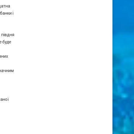
идатна
банки і
б
, півдня
е буде
вних
значним
ваної