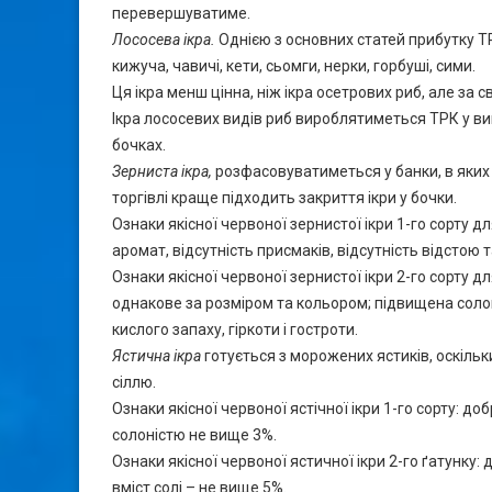
перевершуватиме.
Лососева ікра.
Однією з основних статей прибутку Т
кижуча, чавичі, кети, сьомги, нерки, горбуші, сими.
Ця ікра менш цінна, ніж ікра осетрових риб, але з
Ікра лососевих видів риб вироблятиметься ТРК у виг
бочках.
Зерниста ікра,
розфасовуватиметься у банки, в яких д
торгівлі краще підходить закриття ікри у бочки.
Ознаки якісної червоної зернистої ікри 1-го сорту дл
аромат, відсутність присмаків, відсутність відстою та
Ознаки якісної червоної зернистої ікри 2-го сорту д
однакове за розміром та кольором; підвищена соло
кислого запаху, гіркоти і гостроти.
Ястична ікра
готується з морожених ястиків, оскільк
сіллю.
Ознаки якісної червоної ястічної ікри 1-го сорту: до
солоністю не вище 3%.
Ознаки якісної червоної ястичної ікри 2-го ґатунку
вміст солі – не вище 5%.