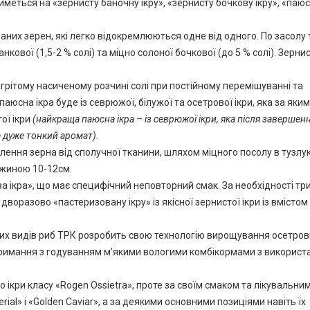
меться на «зернисту баночну ікру», «зернисту бочкову ікру», «паюс
них зерен, які легко відокремлюються одне від одного. По засолу 
кової (1,5-2 % солі) та міцно солоної бочкової (до 5 % солі). Зернис
рітому насиченому розчині солі при постійному перемішуванні та
юсна ікра буде із севрюжої, білужої та осетрової ікри, яка за яки
ої ікри
(найкраща паюсна ікра – із севрюжої ікри, яка після завершен
 дуже тонкий аромат).
лення зерна від сполучної тканини, шляхом міцного посолу в тузлук
вжиною 10-12см.
а ікра», що має специфічний неповторний смак. За необхідності тр
разово «пастеризовану ікру» із якісної зернистої ікри із вмістом с
вих видів риб ТРК розробить свою технологію вирощування осетров
утримання з годуванням м’якими вологими комбікормами з викорис
 ікри класу «Rogen Ossietra», проте за своїм смаком та лікувальни
ial» і «Golden Caviar», а за деякими основними позиціями навіть їх