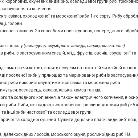
, коропових, окуневих видів риб, оселедцевої групи риб, тріскових
 бланшування та копчення.
я зі свіжої, охолодженої та мороженої риби 1-го сорту. Рибу оброб
вці, голови.
масового вилову. За способами приготування, попереднього оброб
кого посолу
(оселедець, скумбрія, ставрида, салаку, кілька, інші).
риби, із застосуванням спецій, ягід, фруктів, овочів, соусів, олії та
і шматків чи котлет, залитих соусом на томатній чи олійній основі.
ді посоленої риби у прянощах та маринованої риби із застосуванн
ваної риби використовуватиметься свіжа та морожена риба.
уться: оселедець, салака, кілька, хамса та інші.
ого та холодного копчення, а також електричного копчення, в осно
і риби. Риби, які піддаються копченню: рослиноїдні види риб
(≥ 5 к
) та інші риби часткової та оселедцевої групи.
рячої та холодної сушіння. Сушити доцільно пласкі види риб: лящ,
а, далекосхідних лососів, морського окуня, рослиноїдних риб. На