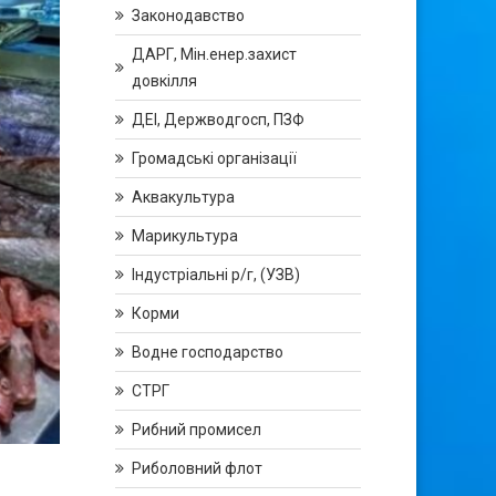
Законодавство
ДАРГ, Мін.енер.захист
довкілля
ДЕІ, Держводгосп, ПЗФ
Громадські організації
Аквакультура
Марикультура
Індустріальні р/г, (УЗВ)
Корми
Водне господарство
СТРГ
Рибний промисел
Риболовний флот