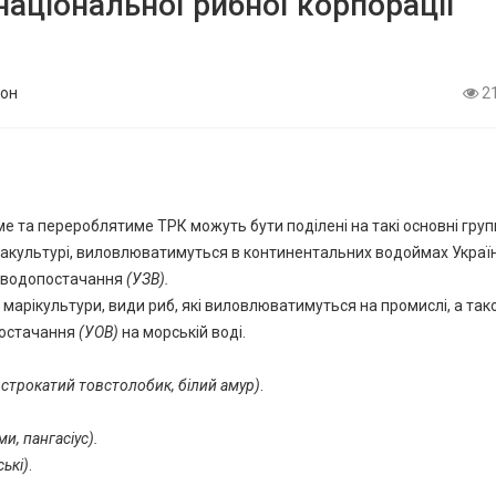
аціональної рибної корпорації”
он
2
е та перероблятиме ТРК можуть бути поділені на такі основні груп
акультурі, виловлюватимуться в континентальних водоймах Україн
о водопостачання
(УЗВ).
арікультури, види риб, які виловлюватимуться на промислі, а тако
постачання
(УОВ)
на морській воді.
і строкатий товстолобик, білий амур)
.
и, пангасіус).
ські)
.