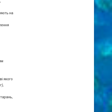
,
ляють на
лення
ям
ві якого
г),
 тарань,