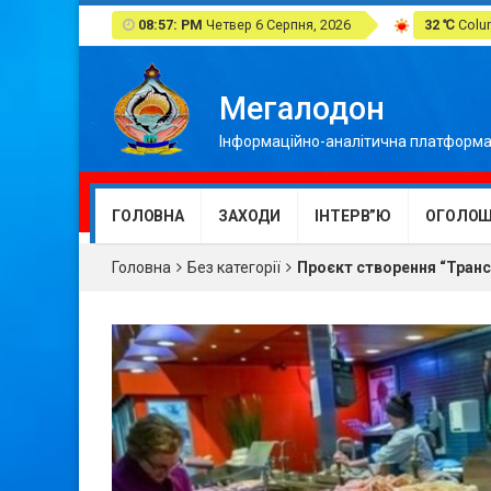
08:57: PM
Четвер 6 Серпня, 2026
32 ℃
Colum
Мегалодон
Інформаційно-аналітична платформа
ГОЛОВНА
ЗАХОДИ
ІНТЕРВ”Ю
ОГОЛОШ
Головна
Без категорії
Проєкт створення “Трансн