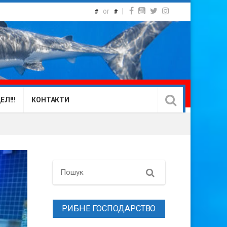
or
|
#
#
Л!!!
КОНТАКТИ
Search
РИБНЕ ГОСПОДАРСТВО