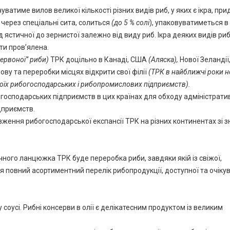
ватиме вилов великої кількості різних видів риб, у яких є ікра, пр
 через спеціальні сита, солиться
(до 5 % солі
), упаковуватиметься в 
д ястичної до зернистої залежно від виду риб. Ікра деяких видів ри
ти пров’ялена.
червоної” риби)
ТРК доцільно в Канаді, США
(Аляска),
Нової Зеландії
ву та переробки місцях відкрити свої філії
(ТРК в найближчі роки н
своїх рибогосподарських і рибопромислових підприємств).
господарських підприємств в цих країнах для обходу адміністрати
дприємств.
ження рибогосподарської експансії ТРК на різних континентах зі 
.
ого ланцюжка ТРК буде переробка риби, завдяки якій із свіжої,
повний асортиментний перелік рибопродукції, доступної та очіку
соусі. Рибні консерви в олії є делікатесним продуктом із великим