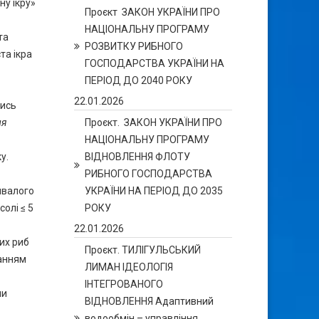
ну ікру»
Проєкт ЗАКОН УКРАЇНИ ПРО
НАЦІОНАЛЬНУ ПРОГРАМУ
та
РОЗВИТКУ РИБНОГО
та ікра
ГОСПОДАРСТВА УКРАЇНИ НА
ПЕРІОД ДО 2040 РОКУ
22.01.2026
мись
ня
Проєкт. ЗАКОН УКРАЇНИ ПРО
НАЦІОНАЛЬНУ ПРОГРАМУ
у.
ВІДНОВЛЕННЯ ФЛОТУ
РИБНОГО ГОСПОДАРСТВА
ивалого
УКРАЇНИ НА ПЕРІОД ДО 2035
олі ≤ 5
РОКУ
22.01.2026
их риб
Проєкт. ТИЛІГУЛЬСЬКИЙ
танням
ЛИМАН ІДЕОЛОГІЯ
ІНТЕГРОВАНОГО
ми
ВІДНОВЛЕННЯ Адаптивний
водообмін – управління