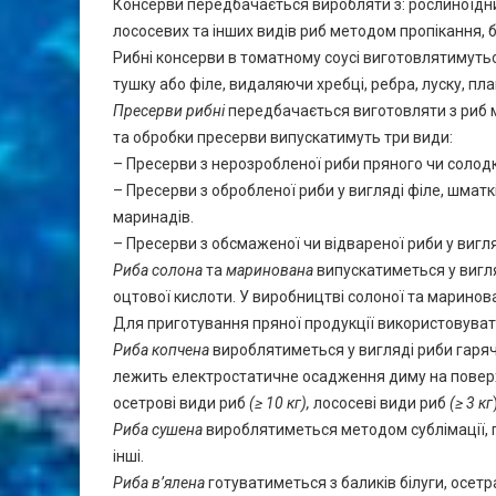
Консерви передбачається виробляти з: рослиноїдних
лососевих та інших видів риб методом пропікання,
Рибні консерви в томатному соусі виготовлятимутьс
тушку або філе, видаляючи хребці, ребра, луску, пла
Пресерви рибні
передбачається виготовляти з риб 
та обробки пресерви випускатимуть три види:
– Пресерви з нерозробленої риби пряного чи солод
– Пресерви з обробленої риби у вигляді філе, шматків 
маринадів.
– Пресерви з обсмаженої чи відвареної риби у вигляд
Риба солона
та
маринована
випускатиметься у вигля
оцтової кислоти. У виробництві солоної та марино
Для приготування пряної продукції використовуватим
Риба копчена
вироблятиметься у вигляді риби гаряч
лежить електростатичне осадження диму на поверхн
осетрові види риб
(≥ 10 кг),
лососеві види риб
(≥ 3 кг
Риба сушена
вироблятиметься методом сублімації, га
інші.
Риба в’ялена
готуватиметься з баликів білуги, осетр