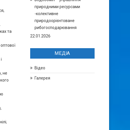
природними ресурсами
ся,
-колективне
природоорієнтоване
.
рибогосподарювання
ках та
22.01.2026
 оптової
МЕДІА
і
Відео
, не
Галерея
бкого
ою
,
ілі;