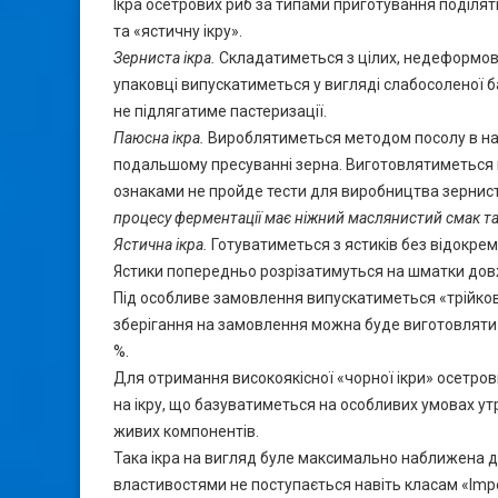
Ікра осетрових риб за типами приготування поділяти
та «ястичну ікру».
Зерниста ікра.
Складатиметься з цілих, недеформова
упаковці випускатиметься у вигляді слабосоленої бан
не підлягатиме пастеризації.
Паюсна ікра.
Вироблятиметься методом посолу в наг
подальшому пресуванні зерна. Виготовлятиметься па
ознаками не пройде тести для виробництва зернист
процесу ферментації має ніжний маслянистий смак та
Ястична ікра.
Готуватиметься з ястиків без відокрем
Ястики попередньо розрізатимуться на шматки до
Під особливе замовлення випускатиметься «трійков
зберігання на замовлення можна буде виготовляти дво
%.
Для отримання високоякісної «чорної ікри» осетро
на ікру, що базуватиметься на особливих умовах 
живих компонентів.
Така ікра на вигляд буле максимально наближена до
властивостями не поступається навіть класам «Imper