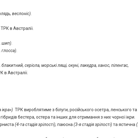
рлядь, веслоніс)
.
 ТРК в Австралії.
, шип)
.
 глосса).
лакитний, серіола, морські лящі, окуні, лакедра, ханос, піленгас,
К в Австралії.
а ікра»)
ТРК вироблятиме з білуги, російського осетра, ленського та
гібридів бестера, остера та інших для отримання з них чорної ікри.
ерниста
(4-та стадія зрілості),
паюсна
(3-я стадія зрілості)
та ястична
(