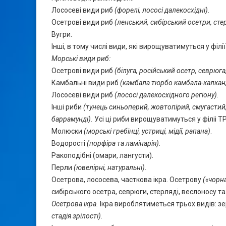
Лососеві види риб
(форелі, лососі далекосхідні).
Осетрові види риб
(ленський, сибірський осетри, сте
Вугри.
Інші, в тому числі види, які вирощуватимуться у філії
Морські види риб:
Осетрові види риб
(білуга, російський осетр, севрюга
Камбальні види риб
(камбала тюрбо камбала-калкан,
Лососеві види риб
(лососі далекосхідного регіону).
Інші риби
(тунець синьоперий, жовтопірий, смугастий, б
баррамунді).
Усі ці риби вирощуватимуться у філіі ТР
Молюски
(морські гребінці, устриці, мідії, рапана)
.
Водорості
(порфіра та ламінарія).
Ракоподібні (омари, лангусти).
Перли
(ювелірні, натуральні)
.
Осетрова, лососева, часткова ікра. Осетрову
(«чорн
сибірського осетра, севрюги, стерляді, веслоносу та 
Осетрова ікра.
Ікра вироблятиметься трьох видів: з
стадія зрілості)
.