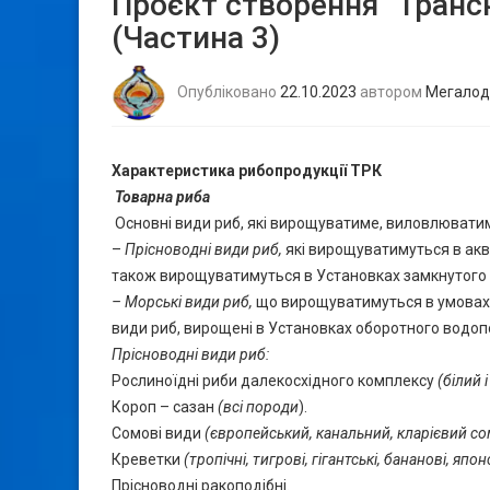
Проєкт створення “Трансн
(Частина 3)
Опубліковано
22.10.2023
автором
Мегалод
Характеристика рибопродукції ТРК
Товарна риба
Основні види риб, які вирощуватиме, виловлюватим
–
Прісноводні види риб,
які вирощуватимуться в акв
також вирощуватимуться в Установках замкнутог
– Морські види риб,
що вирощуватимуться в умовах м
види риб, вирощені в Установках оборотного водо
Прісноводні види риб:
Рослиноїдні риби далекосхідного комплексу
(білий 
Короп – сазан
(всі породи
).
Сомові види
(європейський, канальний, кларієвий сом
Креветки
(тропічні, тигрові, гігантські, бананові, япон
Прісноводні ракоподібні.