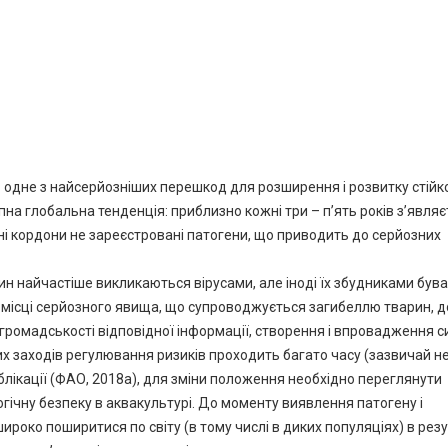
– одне з найсерйозніших перешкод для розширення і розвитку стійк
пна глобальна тенденція: приблизно кожні три – п’ять років з’являє
ні кордони не зареєстровані патогени, що приводить до серйозних
н найчастіше викликаються вірусами, але іноді їх збудниками був
а місці серйозного явища, що супроводжується загибеллю тварин, д
громадськості відповідної інформації, створення і впровадження с
х заходів регулювання ризиків проходить багато часу (зазвичай н
ублікації (ФАО, 2018a), для зміни положення необхідно переглянути
гічну безпеку в аквакультурі. До моменту виявлення патогену і
роко поширитися по світу (в тому числі в диких популяціях) в резу