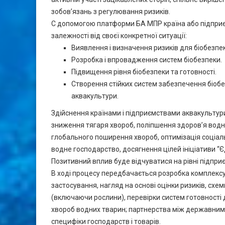
зобов’язань з регулювання ризиків.
С допомогою платформи БА МПР країна або підприєм
залежності від своєї конкретної ситуації:
Виявлення і визначення ризиків для біобезпе
Розробка і впровадження систем біобезпеки.
Підвищення рівня біобезпеки та готовності.
Створення стійких систем забезпечення біобе
аквакультури.
Здійснення країнами і підприємствами аквакультури
зниження тягаря хвороб, поліпшення здоров’я водни
глобального поширення хвороб, оптимізація соціаль
водне господарство, досягнення цілей ініціативи “Є
Позитивний вплив буде відчуватися на рівні підпри
В ході процесу передбачається розробка комплексу 
застосування, нагляд на основі оцінки ризиків, схе
(включаючи рослини), перевірки систем готовності 
хвороб водних тварин; партнерства між державним і
специфіки господарств і товарів.