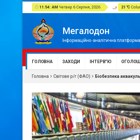
11:54: AM
Четвер 6 Серпня, 2026
21 ℃
Colum
Мегалодон
Інформаційно-аналітична платформа
ГОЛОВНА
ЗАХОДИ
ІНТЕРВ”Ю
ОГОЛОШ
Головна
Світове р/г (ФАО)
Біобезпека аквакуль