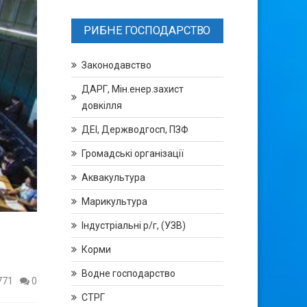
РИБНЕ ГОСПОДАРСТВО
Законодавство
ДАРГ, Мін.енер.захист
довкілля
ДЕІ, Держводгосп, ПЗФ
Громадські організації
Аквакультура
Марикультура
Індустріальні р/г, (УЗВ)
Корми
Водне господарство
771
0
СТРГ