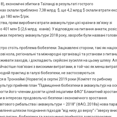
8), економічні збитки в Таїланді в результаті гострого
ках склали приблизно 7,38 млрд $, ще 4,2 млрд $ склали втрати екс
 до 180 млн $/рік.
ва, прямі виробничі втрати аквакультури цієї країни в зв’язку зі
 401 млн $ (2,6 млрд. юанів). У відповідях на питання анкети, розі
ках перепису аквакультури 2018 року, хвороби були названі голо
стро стоїть проблема біобезпеки. Зацікавлені сторони, такі як націо
ві кола, регіональні та міжнародні організації та установи з питан
вживати заходів, і докладають серйозні зусилля на цьому шляху. Ал
йчастіше пов’язані з високими витратами, в той час як менш витрат
одній практиці в галузі біобезпеки, не застосовуються.
ася в Тронхеймі (Норвегія) в серпні 2019 роки (Комітет по рибному
культурі прийняв план “Підвищення біобезпеки в аквакультурі на ос
гти його членам досягти цілей ініціативи ФАО” Блакитний зростанн
 в інтересах продовольчої безпеки і економічного зростання.
світового рибальства і аквакультури – 2018” (ФАО, 2018а) нова пар
ління шляхом поєднання підходів “від низу до верху” і “зверху вни
шення питань біобезпеки та заохочення прийняття довгострокових