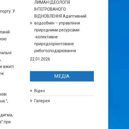
ЛИМАН ІДЕОЛОГІЯ
ІНТЕГРОВАНОГО
порту. У
ВІДНОВЛЕННЯ Адаптивний
водообмін – управління
природними ресурсами
сланій
-колективне
вною
природоорієнтоване
рибогосподарювання
нальні
22.01.2026
ь
е вжиті
ні
МЕДІА
Відео
нові
Галерея
я “,
адигма,
з” при