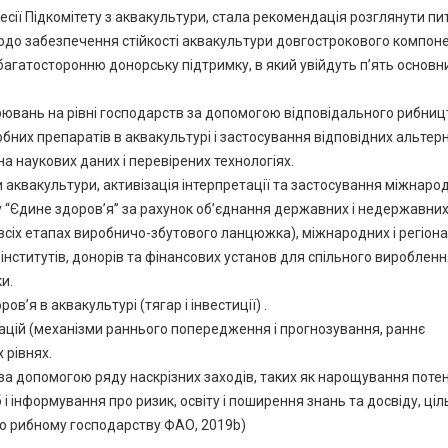
сії Підкомітету з аквакультури, стала рекомендація розглянути пи
одо забезпечення стійкості аквакультури довгострокового компон
багатосторонню донорську підтримку, в який увійдуть п’ять основн
ювань на рівні господарств за допомогою відповідального рибниц
бних препаратів в аквакультурі і застосування відповідних альтер
на наукових даних і перевірених технологіях.
и аквакультури, активізація інтерпретації та застосування міжнаро
у “Єдине здоров’я” за рахунок об’єднання державних і недержавни
на всіх етапах виробничо-збутового ланцюжка), міжнародних і регіон
 інститутів, донорів та фінансових установ для спільного вироблення
и.
’я в аквакультурі (тягар і інвестиції) .
ацій (механізми раннього попередження і прогнозування, раннє
 рівнях.
за допомогою ряду наскрізних заходів, таких як нарощування поте
і інформування про ризик, освіту і поширення знань та досвіду, ціл
 по рибному господарству ФАО, 2019b)