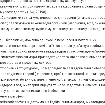
оров’я, частіше за все в цілях розвитку аквакультури.
аквакультурі: фактори і шляхи передачі захворювань можна розділ
ному господарству ФАО, 2019a).
риба, креветки та інші культивовані водні тварини (а також водні ро
івлі; реалізуються як живі водні організми (наприклад, ікра, личин
 свіжому, замороженому, сушеному, солоному і копченому вигляді), ч
івень біобезпеки, можливо одночасне перенесення патогенних
ро патогенних мікроорганізмів та їх господарів: у зв’язку з особлив
опуляцій водних тварин не завжди відразу стає очевидним. Значн
 системах аквакультури, призводить до того, що поява знань про н
то відстає від розвитку сектора.
сторонами і структурами, що відповідають за підтримання біобезпе
 про збудників хвороб (наприклад, про їх патогенності і шляхи перед
ких вражає збудник, імунітет і генетиці), а також чутливі, специфічні
 здоров’я водних тварин: відсутність (або недостатня кількість і які
тосування ефективних заходів біобезпеки.
ем в цій сфері:
нізмів забезпечення дотримання і здійснення міжнародних стандарті