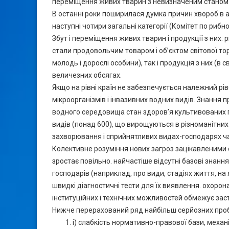
переміщення живих тварин з невизначеним станом зд
В останні роки поширилася думка причин хвороб в 
наступні чотири загальні категорії (Комітет по риб
Збут і переміщення живих тварин і продукції з них: 
стали продовольчим товаром і об’єктом світової торг
молодь і дорослі особини), так і продукція з них (в
величезних обсягах.
Якщо на рівні країн не забезпечується належний р
мікроорганізмів і інвазивних водних видів. Знання п
водного середовища стан здоров’я культивованих п
видів (понад 600), що вирощуються в різноманітних
захворювання і сприйнятливих видах-господарях час
Колективне розуміння нових загроз зацікавленими 
зростає повільно. найчастіше відсутні базові знання
господарів (наприклад, про види, стадіях життя, на я
швидкі діагностичні тести для їх виявлення. охорона
інституційних і технічних можливостей обмежує зас
Нижче перерахований ряд найбільш серйозних пробл
i) слабкість нормативно-правової бази, меха