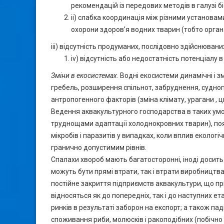
рекомендацій із передових методів в галузі б
ii) слабка координація між різними установа
охорони здоров’я водних тварин (тобто органа
iii) відсутність продуманих, послідовно здійснюваних 
iv) відсутність або недостатність потенціалу 
Зміни в екосистемах
. Водні екосистеми динамічні і
гребель, розширення спільнот, забруднення, суднопла
антропогенного факторів (зміна клімату, урагани , цв
Ведення аквакультурного господарства в таких ум
труднощами адаптації холоднокровних тварин), поя
мікробів і паразитів у випадках, коли вплив еколог
гранично допустимим рівнів.
Спалахи хвороб мають багатосторонні, іноді досить в
можуть бути прямі втрати, так і втрати виробництва
постійне закриття підприємств аквакультури, що пр
відносяться як до попередніх, так і до наступних е
ринків в результаті заборон на експорт; а також п
споживання риби, молюсків і ракоподібних (побічно