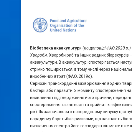
Біобезпека аквакультури
(по доповіді ФАО 2020 р.)
Хвороби.
Хвороби риб та інших водних біоресурсів 
аквакультури. В аквакультурі спостерігається насту
стрімко поширюється, в тому числі через національ
виробничих втрат (ФАО, 2019o).
Серйозні транскордонні захворювання водних твари
бактерії або паразити. З моменту спостереження н
виявлення і підтвердження його причини, передачі 
спостереження та звітності та прийняття ефективни
рік). Як зазначалося в попередньому випуску цієї п
парадигму боротьби з ризиками, що зачіпають біоло
визначення спектра його господарів він може вже ши