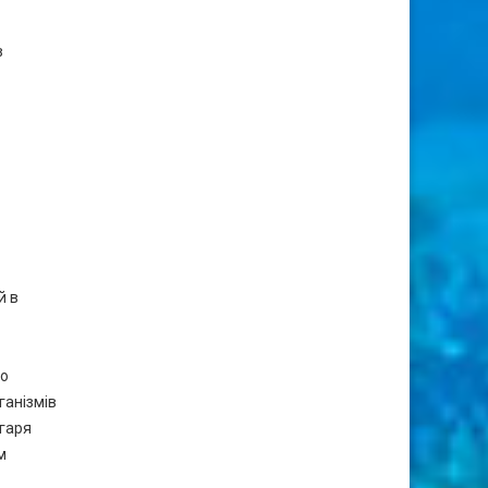
в
й в
до
ганізмів
ягаря
м