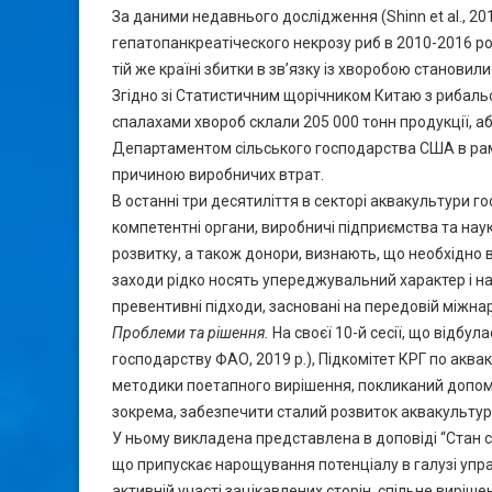
За даними недавнього дослідження (Shinn et al., 201
гепатопанкреатіческого некрозу риб в 2010-2016 ро
тій же країні збитки в зв’язку із хворобою становили
Згідно зі Статистичним щорічником Китаю з рибальст
спалахами хвороб склали 205 000 тонн продукції, або
Департаментом сільського господарства США в рам
причиною виробничих втрат.
В останні три десятиліття в секторі аквакультури го
компетентні органи, виробничі підприємства та науко
розвитку, а також донори, визнають, що необхідно 
заходи рідко носять упереджувальний характер і на
превентивні підходи, засновані на передовій міжнар
Проблеми та рішення.
На своєї 10-й сесії, що відбул
господарству ФАО, 2019 р.), Підкомітет КРГ по аква
методики поетапного вирішення, покликаний допомо
зокрема, забезпечити сталий розвиток аквакультури
У ньому викладена представлена ​​в доповіді “Стан 
що припускає нарощування потенціалу в галузі управ
активній участі зацікавлених сторін, спільне вирі