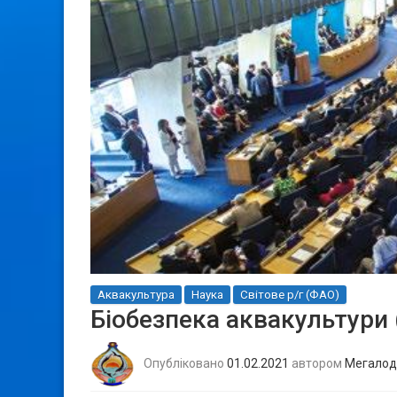
Аквакультура
Наука
Світове р/г (ФАО)
Біобезпека аквакультури 
Опубліковано
01.02.2021
автором
Мегалод