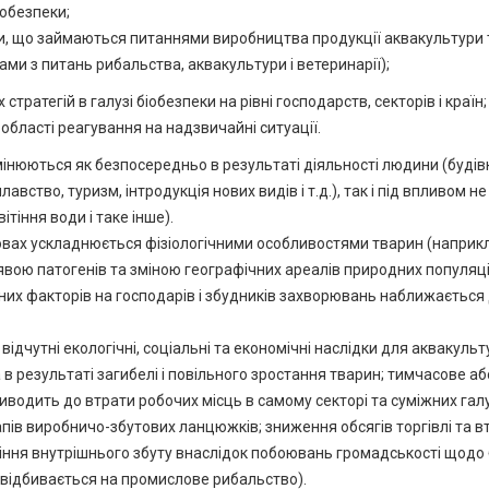
іобезпеки;
ми, що займаються питаннями виробництва продукції аквакультури 
ми з питань рибальства, аквакультури і ветеринарії);
стратегій в галузі біобезпеки на рівні господарств, секторів і країн;
в області реагування на надзвичайні ситуації.
 змінюються як безпосередньо в результаті діяльності людини (буді
вство, туризм, інтродукція нових видів і т.д.), так і під впливом не
ітіння води і таке інше).
овах ускладнюється фізіологічними особливостями тварин (наприк
вою патогенів та зміною географічних ареалів природних популяці
ічних факторів на господарів і збудників захворювань наближається
ідчутні екологічні, соціальні та економічні наслідки для аквакульт
 в результаті загибелі і повільного зростання тварин; тимчасове аб
иводить до втрати робочих місць в самому секторі та суміжних гал
тапів виробничо-збутових ланцюжків; зниження обсягів торгівлі та в
адіння внутрішнього збуту внаслідок побоювань громадськості щодо
 відбивається на промислове рибальство).