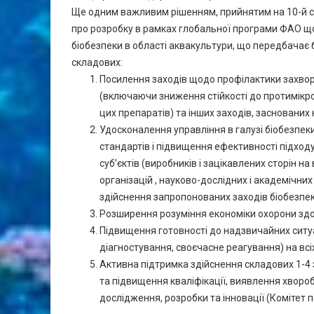
Ще одним важливим рішенням, прийнятим на 10-й се
про розробку в рамках глобальної програми ФАО щ
біобезпеки в області аквакультури, що передбачає 
складових:
Посилення заходів щодо профілактики захвор
(включаючи зниження стійкості до протимікро
цих препаратів) та інших заходів, заснованих 
Удосконалення управління в галузі біобезпек
стандартів і підвищення ефективності підход
суб’єктів (виробників і зацікавлених сторін 
організацій , науково-дослідних і академічних
здійснення запропонованих заходів біобезпек
Розширення розуміння економіки охорони здоров
Підвищення готовності до надзвичайних ситу
діагностування, своєчасне реагування) на всіх
Активна підтримка здійснення складових 1-4 
та підвищення кваліфікації, виявлення хвороб 
дослідження, розробки та інновації (Комітет