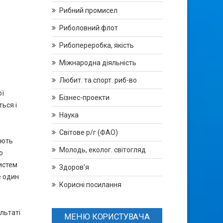
Рибний промисел
Риболовний флот
Рибопереробка, якість
Міжнародна діяльність
Любит. та спорт. риб-во
ої
Бізнес-проекти
ться і
Наука
Світове р/г (ФАО)
ають
Молодь, еколог. світогляд
о
истем
Здоров’я
е один
Корисні посилання
льтаті
МЕНЮ КОРИСТУВАЧА