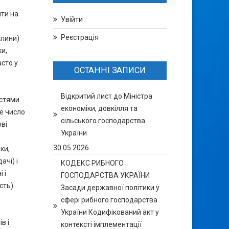
ити на
Увійти
Реєстрація
слини)
ки,
асто у
ОСТАННІ ЗАПИСИ
Відкритий лист до Міністра
остями
економіки, довкілля та
е число
сільського господарства
ові
України
30.05.2026
ки,
ачі) і
КОДЕКС РИБНОГО
 і
ГОСПОДАРСТВА УКРАЇНИ
сть)
Засади державної політики у
сфері рибного господарства
України Кодифікований акт у
в і
контексті імплементації