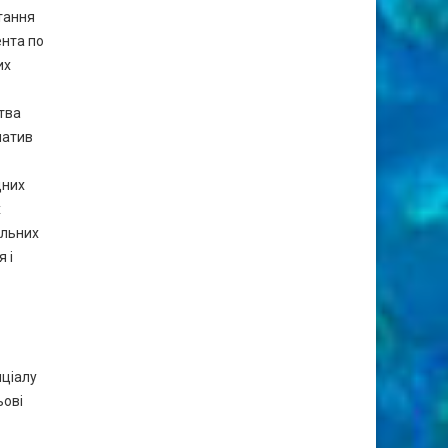
тання
ента по
их
тва
натив
дних
х
альних
 і
нціалу
ьові