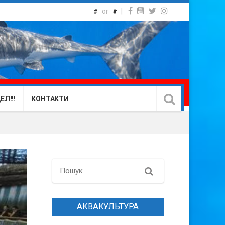
or
|
#
#
Л!!!
КОНТАКТИ
Search
АКВАКУЛЬТУРА