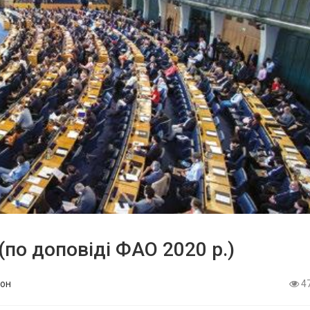
(по доповіді ФАО 2020 р.)
он
4