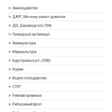
Законодавство
ДАРГ, Мін.енер.захист довкілля
ДЕІ, Держводгосп, ПЗФ
Громадські організації
Аквакультура
Марикультура
Індустріальні р/г, (УЗВ)
Корми
Водне господарство
СТРГ
Рибний промисел
Риболовний флот