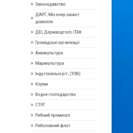
Законодавство
ДАРГ, Мін.енер.захист
довкілля
ДЕІ, Держводгосп, ПЗФ
Громадські організації
Аквакультура
Марикультура
Індустріальні р/г, (УЗВ)
Корми
Водне господарство
СТРГ
Рибний промисел
Риболовний флот