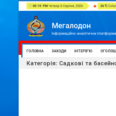
05:19: PM
Четвер 6 Серпня, 2026
26 ℃
Colum
Мегалодон
Інформаційно-аналітична платформа
ГОЛОВНА
ЗАХОДИ
ІНТЕРВ”Ю
ОГОЛОШ
Категорія:
Садкові та басейно