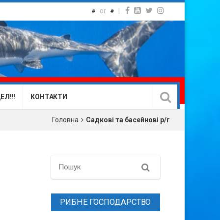
or
|
#
#
Л!!!
КОНТАКТИ
Головна
Садкові та басейнові р/г
Search
РИБНЕ ГОСПОДАРСТВО