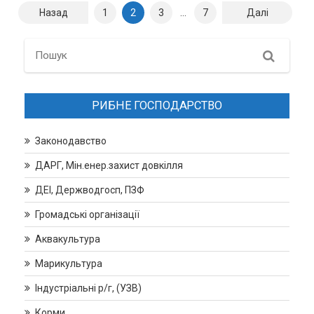
Навігація
Назад
1
2
3
…
7
Далі
записів
Search
РИБНЕ ГОСПОДАРСТВО
Законодавство
ДАРГ, Мін.енер.захист довкілля
ДЕІ, Держводгосп, ПЗФ
Громадські організації
Аквакультура
Марикультура
Індустріальні р/г, (УЗВ)
Корми