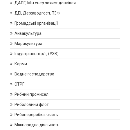
ДАРГ, Мін.енер.захист довкілля
ДЕІ, Держводгосп, ПЗФ
Громадські організації
Аквакультура
Марикультура
Індустріальні р/г, (УЗВ)
Корми
Водне господарство
СТРГ
Рибний промисел
Риболовний флот
Рибопереробка, якість
Міжнародна діяльність