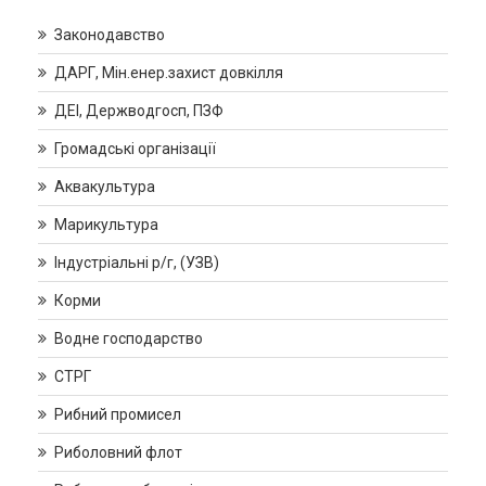
Законодавство
ДАРГ, Мін.енер.захист довкілля
ДЕІ, Держводгосп, ПЗФ
Громадські організації
Аквакультура
Марикультура
Індустріальні р/г, (УЗВ)
Корми
Водне господарство
СТРГ
Рибний промисел
Риболовний флот