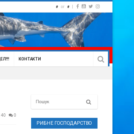
or
|
#
#
Л!!!
КОНТАКТИ
Search
140
0
РИБНЕ ГОСПОДАРСТВО