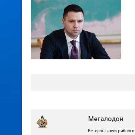
Мегалодон
Ветеран галузі рибног