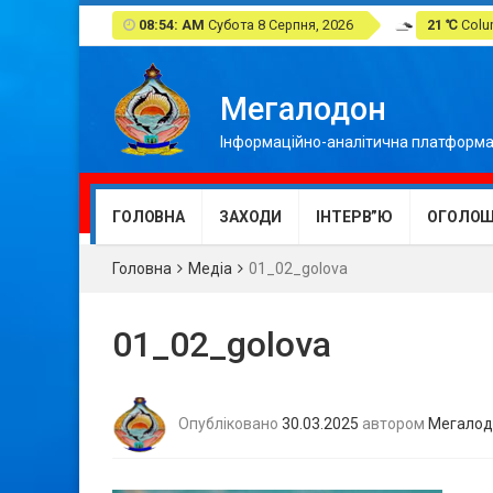
08:54: AM
Субота 8 Серпня, 2026
21 ℃
Colum
Мегалодон
Інформаційно-аналітична платформа
ГОЛОВНА
ЗАХОДИ
ІНТЕРВ”Ю
ОГОЛОШ
Головна
Медіа
01_02_golova
01_02_golova
Опубліковано
30.03.2025
автором
Мегалод