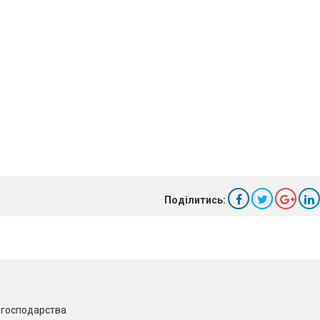
Поділитись:
о господарства