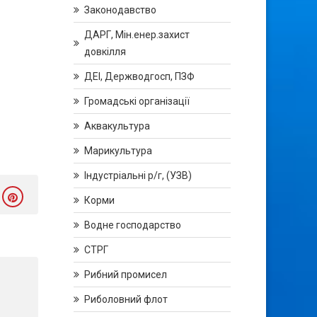
Законодавство
ДАРГ, Мін.енер.захист
довкілля
ДЕІ, Держводгосп, ПЗФ
Громадські організації
Аквакультура
Марикультура
Індустріальні р/г, (УЗВ)
Корми
Водне господарство
СТРГ
Рибний промисел
Риболовний флот