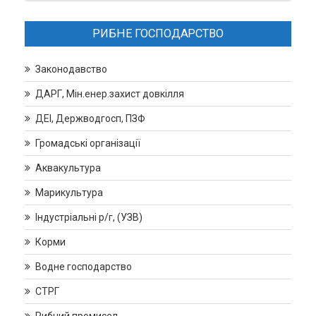
РИБНЕ ГОСПОДАРСТВО
Законодавство
ДАРГ, Мін.енер.захист довкілля
ДЕІ, Держводгосп, ПЗФ
Громадські організації
Аквакультура
Марикультура
Індустріальні р/г, (УЗВ)
Корми
Водне господарство
СТРГ