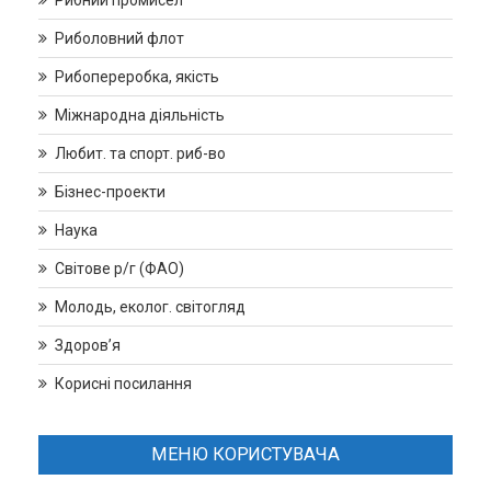
Рибний промисел
Риболовний флот
Рибопереробка, якість
Міжнародна діяльність
Любит. та спорт. риб-во
Бізнес-проекти
Наука
Світове р/г (ФАО)
Молодь, еколог. світогляд
Здоров’я
Корисні посилання
МЕНЮ КОРИСТУВАЧА