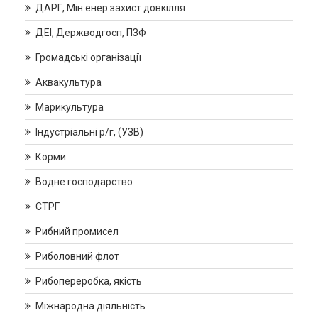
ДАРГ, Мін.енер.захист довкілля
ДЕІ, Держводгосп, ПЗФ
Громадські організації
Аквакультура
Марикультура
Індустріальні р/г, (УЗВ)
Корми
Водне господарство
СТРГ
Рибний промисел
Риболовний флот
Рибопереробка, якість
Міжнародна діяльність