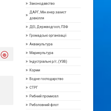
Законодавство
ДАРГ, Мін.енер.захист
довкілля
ДЕІ, Держводгосп, ПЗФ
Громадські організації
Аквакультура
Марикультура
Індустріальні р/г, (УЗВ)
Корми
Водне господарство
СТРГ
Рибний промисел
Риболовний флот