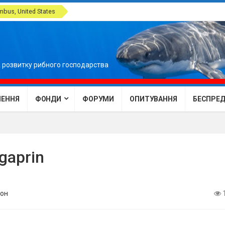
bus, United States
 розвитку рибного господарства
ЕННЯ
ФОНДИ
ФОРУМИ
ОПИТУВАННЯ
БЕСПРЕДЕ
-gaprin
он