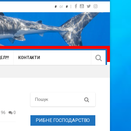
or
|
#
#
Л!!!
КОНТАКТИ
Search
196
0
РИБНЕ ГОСПОДАРСТВО