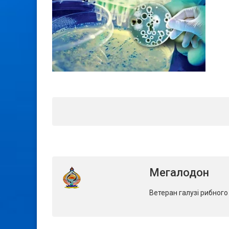
Мегалодон
Ветеран галузі рибног