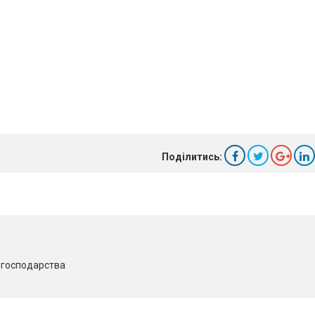
Поділитись:
о господарства