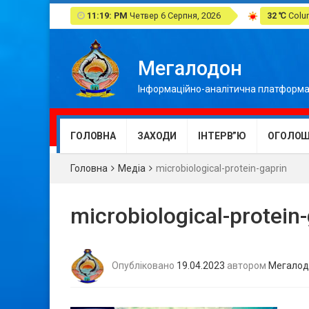
11:19: PM
Четвер 6 Серпня, 2026
32 ℃
Colum
Мегалодон
Інформаційно-аналітична платформа
ГОЛОВНА
ЗАХОДИ
ІНТЕРВ”Ю
ОГОЛОШ
Головна
Медіа
microbiological-protein-gaprin
microbiological-protein
Опубліковано
19.04.2023
автором
Мегалод