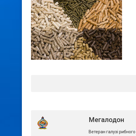
Мегалодон
Ветеран галузі рибног