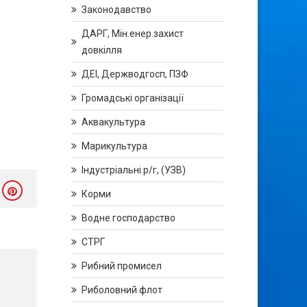
Законодавство
ДАРГ, Мін.енер.захист
довкілля
ДЕІ, Держводгосп, ПЗФ
Громадські організації
Аквакультура
Марикультура
Індустріальні р/г, (УЗВ)
Корми
Водне господарство
СТРГ
Рибний промисел
Риболовний флот