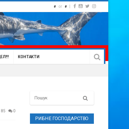
or
|
#
#
Л!!!
КОНТАКТИ
Search
185
0
РИБНЕ ГОСПОДАРСТВО