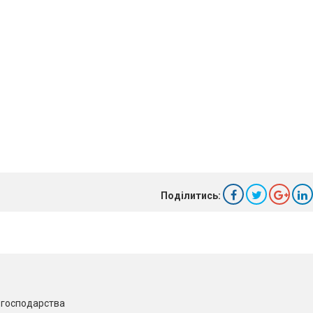
Поділитись:
о господарства