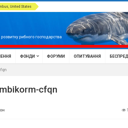
bus, United States
 розвитку рибного господарства
ЕННЯ
ФОНДИ
ФОРУМИ
ОПИТУВАННЯ
БЕСПРЕДЕ
cfqn
ombikorm-cfqn
он