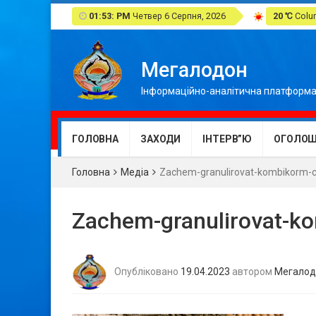
01:53: PM
Четвер 6 Серпня, 2026
20 ℃
Colum
Мегалодон
Інформаційно-аналітична платформа
ГОЛОВНА
ЗАХОДИ
ІНТЕРВ”Ю
ОГОЛОШ
Головна
Медіа
Zachem-granulirovat-kombikorm-
Zachem-granulirovat-k
Опубліковано
19.04.2023
автором
Мегалод