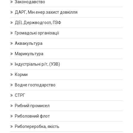
Законодавство
ДАРГ, Мін.енер.захист довкілля
ДЕІ, Держводгосп, ПЗФ
Громадські організації
Аквакультура
Марикультура
Індустріальні р/г, (УЗВ)
Корми
Водне господарство
СТРГ
Рибний промисел
Риболовний флот
Рибопереробка, якість