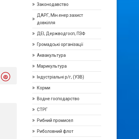
Законодавство
ДАРГ, Мін.енер.захист
довкілля
ДЕІ, Держводгосп, ПЗФ
Громадські організації
Аквакультура
Марикультура
Індустріальні р/г, (УЗВ)
Корми
Водне господарство
СТРГ
Рибний промисел
Риболовний флот