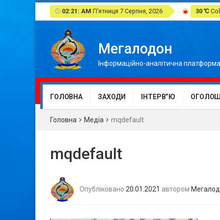
02:21: AM
П’ятниця 7 Серпня, 2026
30 ℃
Col
Мегалодон
Інформаційно-аналітична платформа
ГОЛОВНА
ЗАХОДИ
ІНТЕРВ”Ю
ОГОЛОШ
Головна
Медіа
mqdefault
mqdefault
Опубліковано
20.01.2021
автором
Мегалод