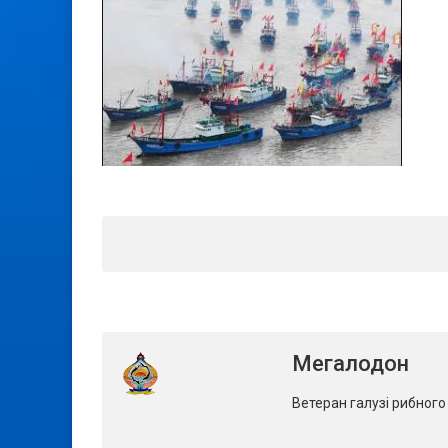
Мегалодон
Ветеран галузі рибног