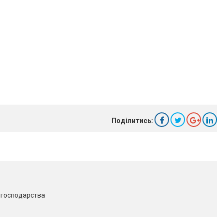
Поділитись:
о господарства