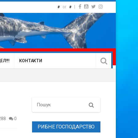
or
|
#
#
Л!!!
КОНТАКТИ
Search
288
0
РИБНЕ ГОСПОДАРСТВО