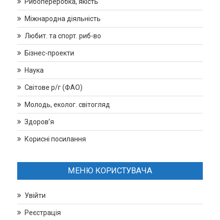
Рибопереробка, якість
Міжнародна діяльність
Любит. та спорт. риб-во
Бізнес-проекти
Наука
Світове р/г (ФАО)
Молодь, еколог. світогляд
Здоров’я
Корисні посилання
МЕНЮ КОРИСТУВАЧА
Увійти
Реєстрація