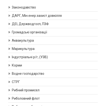
Законодавство
ДАРГ, Мін.енер.захист довкілля
ДЕІ, Держводгосп, ПЗФ
Громадські організації
Аквакультура
Марикультура
Індустріальні р/г, (УЗВ)
Корми
Водне господарство
СТРГ
Рибний промисел
Риболовний флот